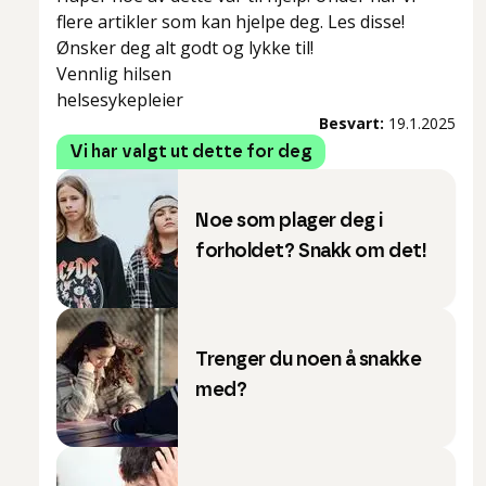
flere artikler som kan hjelpe deg. Les disse!
Ønsker deg alt godt og lykke til!
Vennlig hilsen
helsesykepleier
Besvart:
19.1.2025
Vi har valgt ut dette for deg
Noe som plager deg i
forholdet? Snakk om det!
Trenger du noen å snakke
med?