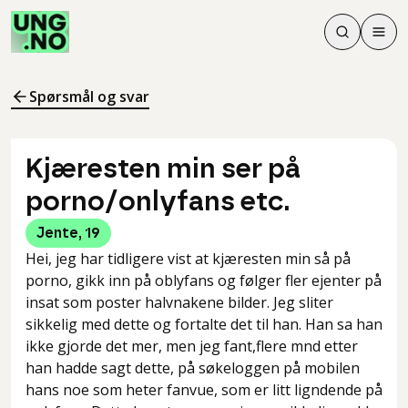
Søk
Men
Søk
Meny
Søk i innhol
Meny for å 
Spørsmål og svar
Kjæresten min ser på
porno/onlyfans etc.
Jente
,
19
Hei, jeg har tidligere vist at kjæresten min så på
porno, gikk inn på oblyfans og følger fler ejenter på
insat som poster halvnakene bilder. Jeg sliter
sikkelig med dette og fortalte det til han. Han sa han
ikke gjorde det mer, men jeg fant,flere mnd etter
han hadde sagt dette, på søkeloggen på mobilen
hans noe som heter fanvue, som er litt ligndende på