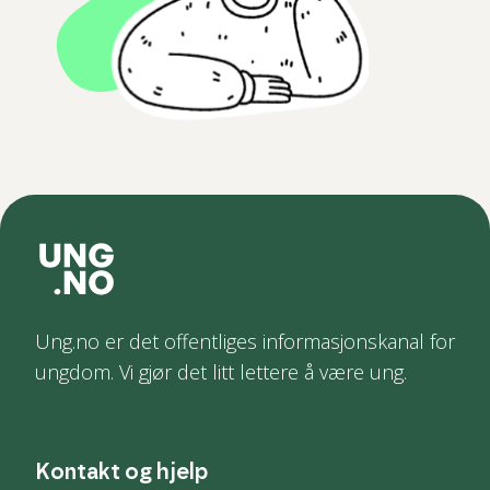
Ung.no er det offentliges informasjonskanal for
ungdom. Vi gjør det litt lettere å være ung.
Kontakt og hjelp