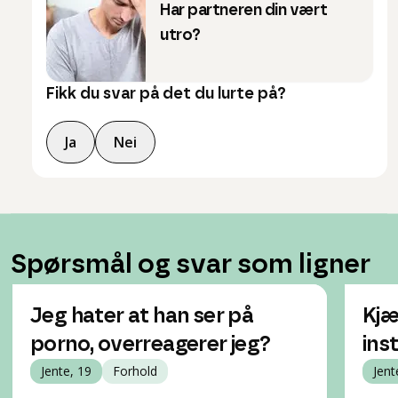
Har partneren din vært
utro?
Fikk du svar på det du lurte på?
Ja
Nei
Spørsmål og svar som ligner
Jeg hater at han ser på
Kjæ
porno, overreagerer jeg?
ins
Jente, 19
Forhold
Jent