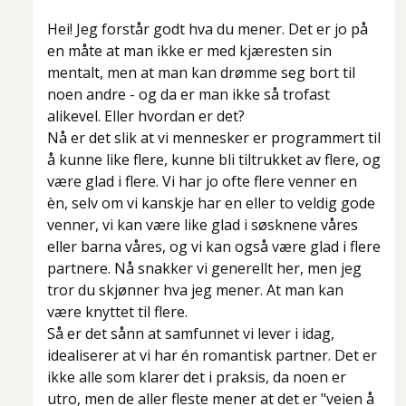
Hei! Jeg forstår godt hva du mener. Det er jo på
en måte at man ikke er med kjæresten sin
mentalt, men at man kan drømme seg bort til
noen andre - og da er man ikke så trofast
alikevel. Eller hvordan er det?
Nå er det slik at vi mennesker er programmert til
å kunne like flere, kunne bli tiltrukket av flere, og
være glad i flere. Vi har jo ofte flere venner en
èn, selv om vi kanskje har en eller to veldig gode
venner, vi kan være like glad i søsknene våres
eller barna våres, og vi kan også være glad i flere
partnere. Nå snakker vi generellt her, men jeg
tror du skjønner hva jeg mener. At man kan
være knyttet til flere.
Så er det sånn at samfunnet vi lever i idag,
idealiserer at vi har én romantisk partner. Det er
ikke alle som klarer det i praksis, da noen er
utro, men de aller fleste mener at det er "veien å