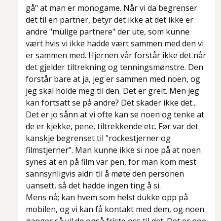
gå" at man er monogame. Når vi da begrenser
det til en partner, betyr det ikke at det ikke er
andre "mulige partnere" der ute, som kunne
vært hvis vi ikke hadde vært sammen med den vi
er sammen med. Hjernen vår forstår ikke det når
det gjelder tiltrekning og tenningsmønstre. Den
forstår bare at
ja, jeg er sammen med noen, og
jeg skal holde meg til den. Det er greit. Men jeg
kan fortsatt se på andre? Det skader ikke det...
Det er jo sånn at vi ofte kan se noen og tenke at
de er kjekke, pene, tiltrekkende etc. Før var det
kanskje begrenset til "rockestjerner og
filmstjerner". Man kunne ikke si noe på at noen
synes at en på film var pen, for man kom mest
sannsynligvis aldri til å møte den personen
uansett, så det hadde ingen ting å si.
Mens nå; kan hvem som helst dukke opp på
mobilen, og vi kan få kontakt med dem, og noen