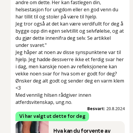
andre om dette. Her kan fastlegen din,
helsestasjon for ungdom eller en god venn du
har tillit til og stoler på være til hjelp.
Jeg tror også at det kan være verdifullt for deg å
bygge opp din egen selvtillit og selvfølelse, og at
du gjør dette innenifra deg selv. Se artikkel
under svaret."
Jeg håper at noen av disse synspunktene var til
hjelp. Jeg hadde dessverre ikke et ferdig svar her
i dag, men kanskje noen av refleksjonene kan
vekke noen svar for hva som er godt for deg?
Ønsker deg alt godt og sender deg en varm klem
<3
Med vennlig hilsen rådgiver innen
atferdsvitenskap, ung.no.
Besvart:
20.8.2024
Vi har valgt ut dette for deg
Hva kan du forvente av