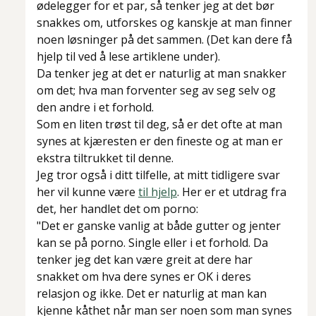
ødelegger for et par, så tenker jeg at det bør
snakkes om, utforskes og kanskje at man finner
noen løsninger på det sammen. (Det kan dere få
hjelp til ved å lese artiklene under).
Da tenker jeg at det er naturlig at man snakker
om det; hva man forventer seg av seg selv og
den andre i et forhold.
Som en liten trøst til deg, så er det ofte at man
synes at kjæresten er den fineste og at man er
ekstra tiltrukket til denne.
Jeg tror også i ditt tilfelle, at mitt tidligere svar
her vil kunne være
til hjelp
. Her er et utdrag fra
det, her handlet det om porno:
"Det er ganske vanlig at både gutter og jenter
kan se på porno. Single eller i et forhold. Da
tenker jeg det kan være greit at dere har
snakket om hva dere synes er OK i deres
relasjon og ikke. Det er naturlig at man kan
kjenne kåthet når man ser noen som man synes