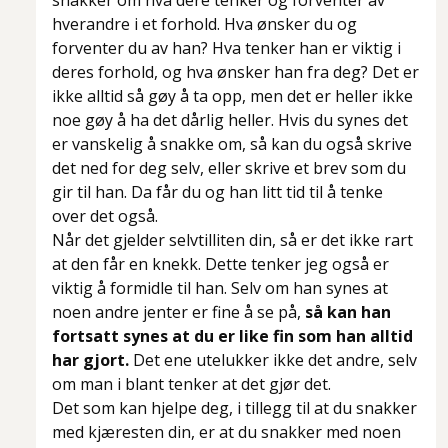
snakker om hva dere tenker og forventer av
hverandre i et forhold. Hva ønsker du og
forventer du av han? Hva tenker han er viktig i
deres forhold, og hva ønsker han fra deg? Det er
ikke alltid så gøy å ta opp, men det er heller ikke
noe gøy å ha det dårlig heller. Hvis du synes det
er vanskelig å snakke om, så kan du også skrive
det ned for deg selv, eller skrive et brev som du
gir til han. Da får du og han litt tid til å tenke
over det også.
Når det gjelder selvtilliten din, så er det ikke rart
at den får en knekk. Dette tenker jeg også er
viktig å formidle til han. Selv om han synes at
noen andre jenter er fine å se på,
så kan han
fortsatt synes at du er like fin som han alltid
har gjort.
Det ene utelukker ikke det andre, selv
om man i blant tenker at det gjør det.
Det som kan hjelpe deg, i tillegg til at du snakker
med kjæresten din, er at du snakker med noen