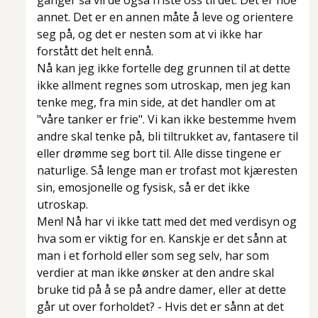
ganger så vil de også friste oss til det. Det er noe
annet. Det er en annen måte å leve og orientere
seg på, og det er nesten som at vi ikke har
forstått det helt ennå.
Nå kan jeg ikke fortelle deg grunnen til at dette
ikke allment regnes som utroskap, men jeg kan
tenke meg, fra min side, at det handler om at
"våre tanker er frie". Vi kan ikke bestemme hvem
andre skal tenke på, bli tiltrukket av, fantasere til
eller drømme seg bort til. Alle disse tingene er
naturlige. Så lenge man er trofast mot kjæresten
sin, emosjonelle og fysisk, så er det ikke
utroskap.
Men! Nå har vi ikke tatt med det med verdisyn og
hva som er viktig for en. Kanskje er det sånn at
man i et forhold eller som seg selv, har som
verdier at man ikke ønsker at den andre skal
bruke tid på å se på andre damer, eller at dette
går ut over forholdet? - Hvis det er sånn at det