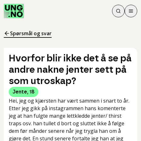
Søk
Men
Søk
Meny
Søk i innhol
Meny for å 
Spørsmål og svar
Hvorfor blir ikke det å se på
andre nakne jenter sett på
som utroskap?
Jente
,
18
Hei, jeg og kjærsten har vært sammen i snart to år.
Etter jeg gikk på instagrammen hans komenterte
jeg at han fulgte mange lettkledde jenter/ thirst
traps osv. han tullet d bort og sluttet ikke å følge
dem før månder senere når jeg trygla han om å
gjøre det. En stund senere fortalte jeg han at jeg