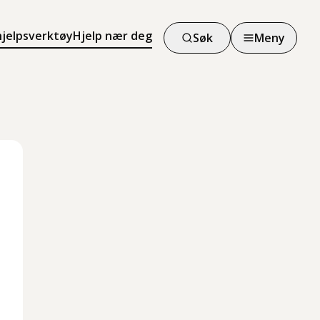
hjelpsverktøy
Hjelp nær deg
Søk
Meny