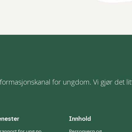
formasjonskanal for ungdom. Vi gjør det lit
enester
Innhold
rapport for ung.no
Personvern og