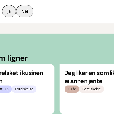
Ja
Nei
m ligner
relsket i kusinen
Jeg liker en som li
n
ei annen jente
tt, 15
Forelskelse
13 år
Forelskelse