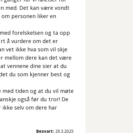
en med. Det kan være vondt
v om personen liker en
g med forelskelsen og ta opp
urt å vurdere om det er
n vet ikke hva som vil skje
er mellom dere kan det være
 at vennene dine sier at du
r det du som kjenner best og
e med tiden og at du vil møte
Kanskje også før du tror! De
 ikke selv om dere har
Besvart:
29.3.2025