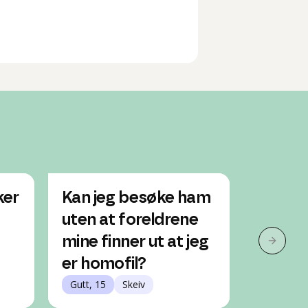
ker
Kan jeg besøke ham
Jeg fø
uten at foreldrene
på inns
mine finner ut at jeg
forelsk
Neste 
er homofil?
savn?
Gutt, 15
Skeiv
Gutt, 18