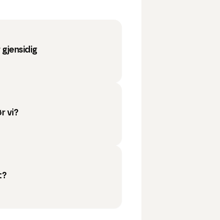
r gjensidig
r vi?
t?