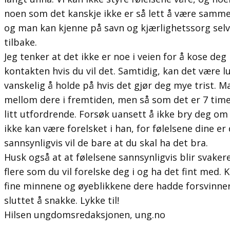
noen som det kanskje ikke er så lett å være samm
og man kan kjenne på savn og kjærlighetssorg sel
tilbake.
Jeg tenker at det ikke er noe i veien for å kose de
kontakten hvis du vil det. Samtidig, kan det være l
vanskelig å holde på hvis det gjør deg mye trist. Ma
mellom dere i fremtiden, men så som det er 7 tim
litt utfordrende. Forsøk uansett å ikke bry deg om
ikke kan være forelsket i han, for følelsene dine e
sannsynligvis vil de bare at du skal ha det bra.
Husk også at at følelsene sannsynligvis blir svaker
flere som du vil forelske deg i og ha det fint med. 
fine minnene og øyeblikkene dere hadde forsvinner
sluttet å snakke. Lykke til!
Hilsen ungdomsredaksjonen, ung.no