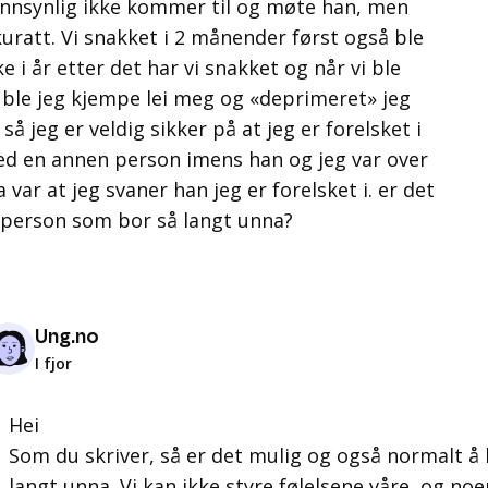
annsynlig ikke kommer til og møte han, men
kkuratt. Vi snakket i 2 månender først også ble
e i år etter det har vi snakket og når vi ble
 ble jeg kjempe lei meg og «deprimeret» jeg
 så jeg er veldig sikker på at jeg er forelsket i
med en annen person imens han og jeg var over
ar at jeg svaner han jeg er forelsket i. er det
n person som bor så langt unna?
Ung.no
I fjor
Hei
Som du skriver, så er det mulig og også normalt å 
langt unna. Vi kan ikke styre følelsene våre, og noen