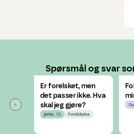
Spørsmål og svar so
Er forelsket, men
Fo
det passer ikke. Hva
mi
skal jeg gjøre?
Gu
Forrige slide
Jente, 15
Forelskelse