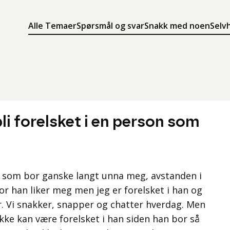
Alle Temaer
Spørsmål og svar
Snakk med noen
Selv
Søk
Meny
Søk i innholdet på ung.no
Meny for å navigere på ung.no
bli forelsket i en person som
utt som bor ganske langt unna meg, avstanden i
ror han liker meg men jeg er forelsket i han og
år. Vi snakker, snapper og chatter hverdag. Men
ikke kan være forelsket i han siden han bor så