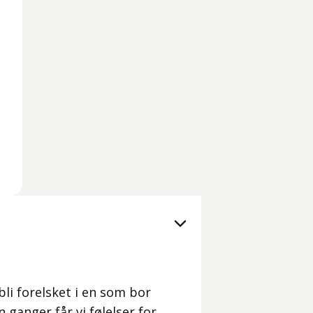
bli forelsket i en som bor
 ganger får vi følelser for