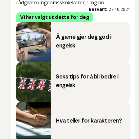
rådgiver/ungdomsskolelærer, Ung.no
Besvart:
27.10.2021
Vi har valgt ut dette for deg
Å game gjer deg god i
engelsk
Seks tips for å bli bedre i
engelsk
Hva teller for karakteren?