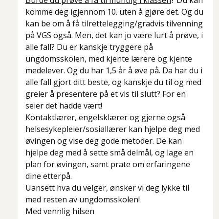
Burde du prøve å få til muntlig i klassen
? Du kan
komme deg igjennom 10. uten å gjøre det. Og du
kan be om å få tilrettelegging/gradvis tilvenning
på VGS også.
Men,
det kan jo være lurt å prøve, i
alle fall? Du er kanskje tryggere på
ungdomsskolen, med kjente lærere og kjente
medelever. Og du har 1,5 år å øve på. Da har du i
alle fall gjort ditt beste, og kanskje du til og med
greier å presentere på et vis til slutt? For en
seier det hadde vært!
Kontaktlærer, engelsklærer og gjerne også
helsesykepleier/sosiallærer kan hjelpe deg med
øvingen og vise deg gode metoder. De kan
hjelpe deg med å sette små delmål, og lage en
plan for øvingen, samt prate om erfaringene
dine etterpå.
Uansett hva du velger, ønsker vi deg lykke til
med resten av ungdomsskolen!
Med vennlig hilsen