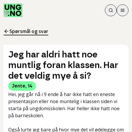
Søk
Men
Søk
Meny
Søk i innhol
Meny for å 
Spørsmål og svar
Jeg har aldri hatt noe
muntlig foran klassen. Har
det veldig mye å si?
Jente
,
14
Hei, jeg går nå i 9 ende å har ikke hatt en eneste
presentasjon eller noe muntelig i klassen siden vi
starta på ungdomsskolen. Har heller ikke hatt noe
på barneskolen.
Også lurte jeg bare på hvor mye det vil ødelegge om