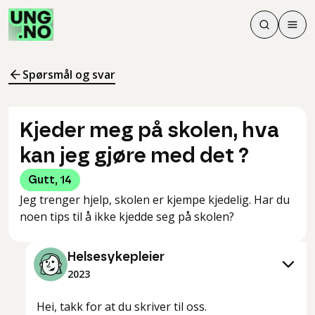
Søk
Men
Søk
Meny
Søk i innhol
Meny for å 
Spørsmål og svar
Kjeder meg på skolen, hva
kan jeg gjøre med det ?
Gutt
,
14
Jeg trenger hjelp, skolen er kjempe kjedelig. Har du
noen tips til å ikke kjedde seg på skolen?
Helsesykepleier
2023
Hei, takk for at du skriver til oss.