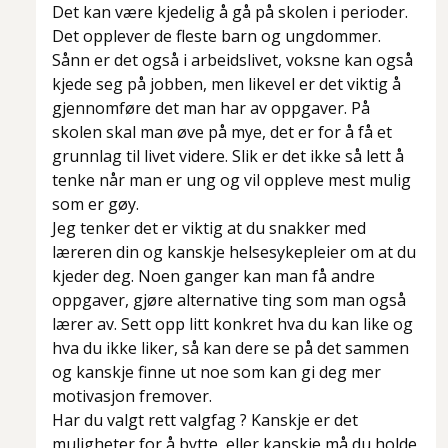
Det kan være kjedelig å gå på skolen i perioder.
Det opplever de fleste barn og ungdommer.
Sånn er det også i arbeidslivet, voksne kan også
kjede seg på jobben, men likevel er det viktig å
gjennomføre det man har av oppgaver. På
skolen skal man øve på mye, det er for å få et
grunnlag til livet videre. Slik er det ikke så lett å
tenke når man er ung og vil oppleve mest mulig
som er gøy.
Jeg tenker det er viktig at du snakker med
læreren din og kanskje helsesykepleier om at du
kjeder deg. Noen ganger kan man få andre
oppgaver, gjøre alternative ting som man også
lærer av. Sett opp litt konkret hva du kan like og
hva du ikke liker, så kan dere se på det sammen
og kanskje finne ut noe som kan gi deg mer
motivasjon fremover.
Har du valgt rett valgfag ? Kanskje er det
muligheter for å bytte, eller kanskje må du holde