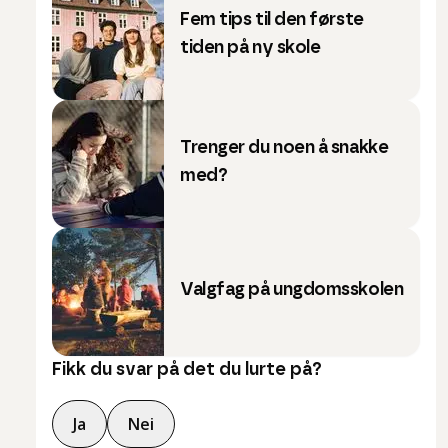
Fem tips til den første
tiden på ny skole
Trenger du noen å snakke
med?
Valgfag på ungdomsskolen
Fikk du svar på det du lurte på?
Ja
Nei