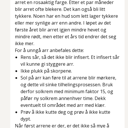
arret en rosaaktig farge. Etter et par måneder
blir arret ofte blekere. Det kan også bli litt
tykkere. Noen har en hud som lett lager tykkere
eller mer synlige arr enn andre. I løpet av det
første året blir arret igjen mindre hevet og
mindre rødt, men etter et års tid endrer det seg
ikke mer.
For å unngå arr anbefales dette:
Rens sår, så det ikke blir infisert. Et infisert sår
vil kunne gi styggere arr.
Ikke plukk på skorpene.
Sol på arr kan føre til at arrene blir mørkere,
og dette vil sinke tilhelingsprosessen. Bruk
derfor solkrem med minimum faktor 15, og
påfør ny solkrem annenhver time. Dekk
eventuelt til området med arr med klær.
Prøv å ikke kutte deg og prøv å ikke kutte
dypt.
Når først arrene er der, er det ikke så mye å