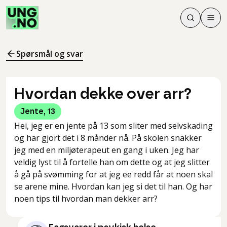
Søk
Men
Søk
Meny
Søk i innhol
Meny for å 
Spørsmål og svar
Hvordan dekke over arr?
Jente
,
13
Hei, jeg er en jente på 13 som sliter med selvskading
og har gjort det i 8 månder nå. På skolen snakker
jeg med en miljøterapeut en gang i uken. Jeg har
veldig lyst til å fortelle han om dette og at jeg slitter
å gå på svømming for at jeg ee redd får at noen skal
se arene mine. Hvordan kan jeg si det til han. Og har
noen tips til hvordan man dekker arr?