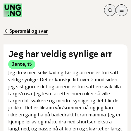
Søk
Men
Søk
Meny
Søk i innhol
Meny for å 
Spørsmål og svar
Jeg har veldig synlige arr
Jente
,
15
Jeg drev med selvskading før og arrene er fortsatt
veldig synlige. Det er kanskje litt over 2 mnd siden
jeg sist gjorde det og arrene er fortsatt en svak lilla
farge/rosa. Jeg leste at etter noen uker så ville
fargen bli svakere og mindre synlige og det blir de
jo ikke. Det er liksom vår/sommer nå og jeg kan
ikke en gang ha på badedrakt foran mamma. Jeg er
kjempe lei av og måtte dra ned shortsen ekstra
langt ned, og passe på at kjolen og skjørtet er langt