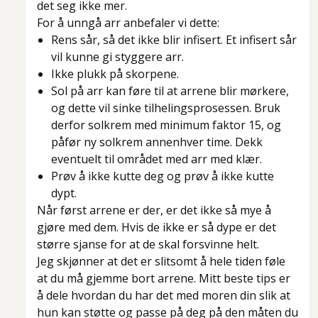
det seg ikke mer.
For å unngå arr anbefaler vi dette:
Rens sår, så det ikke blir infisert. Et infisert sår
vil kunne gi styggere arr.
Ikke plukk på skorpene.
Sol på arr kan føre til at arrene blir mørkere,
og dette vil sinke tilhelingsprosessen. Bruk
derfor solkrem med minimum faktor 15, og
påfør ny solkrem annenhver time. Dekk
eventuelt til området med arr med klær.
Prøv å ikke kutte deg og prøv å ikke kutte
dypt.
Når først arrene er der, er det ikke så mye å
gjøre med dem. Hvis de ikke er så dype er det
større sjanse for at de skal forsvinne helt.
Jeg skjønner at det er slitsomt å hele tiden føle
at du må gjemme bort arrene. Mitt beste tips er
å dele hvordan du har det med moren din slik at
hun kan støtte og passe på deg på den måten du