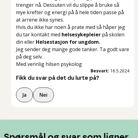
trenger nå. Dessuten vil du slippe å bruke så
mye krefter og energi på å hele tiden passe på
at arrene ikke synes.
Hvis du ikke har noen å prate med så håper jeg
du tar kontakt med
helsesykepleier
på skolen
din eller
Helsestasjon for ungdom.
Jeg sender deg mange gode tanker. Ta godt vare
på deg selv.
Med vennlig hilsen psykolog
Besvart:
16.5.2024
Fikk du svar på det du lurte på?
Ja
Nei
Spørsmål og svar som ligner