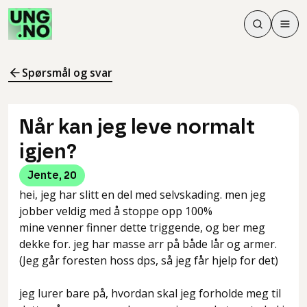
Søk
Men
Søk
Meny
Søk i innhol
Meny for å 
Spørsmål og svar
Når kan jeg leve normalt
igjen?
Jente
,
20
hei, jeg har slitt en del med selvskading. men jeg
jobber veldig med å stoppe opp 100%
mine venner finner dette triggende, og ber meg
dekke for. jeg har masse arr på både lår og armer.
(Jeg går foresten hoss dps, så jeg får hjelp for det)
jeg lurer bare på, hvordan skal jeg forholde meg til