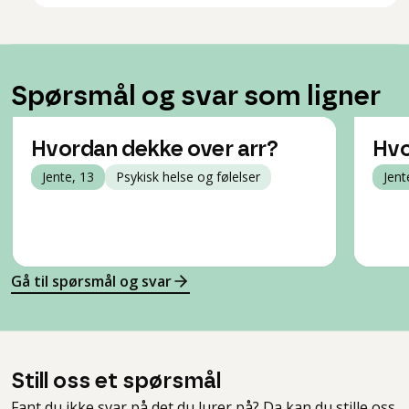
Spørsmål og svar som ligner
Hvordan dekke over arr?
Hvo
Jente, 13
Psykisk helse og følelser
Jent
Gå til spørsmål og svar
Still oss et spørsmål
Fant du ikke svar på det du lurer på? Da kan du stille oss