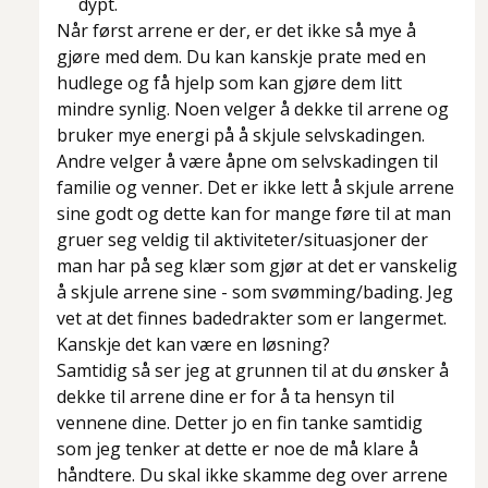
dypt.
Når først arrene er der, er det ikke så mye å
gjøre med dem. Du kan kanskje prate med en
hudlege og få hjelp som kan gjøre dem litt
mindre synlig. Noen velger å dekke til arrene og
bruker mye energi på å skjule selvskadingen.
Andre velger å være åpne om selvskadingen til
familie og venner. Det er ikke lett å skjule arrene
sine godt og dette kan for mange føre til at man
gruer seg veldig til aktiviteter/situasjoner der
man har på seg klær som gjør at det er vanskelig
å skjule arrene sine - som svømming/bading. Jeg
vet at det finnes badedrakter som er langermet.
Kanskje det kan være en løsning?
Samtidig så ser jeg at grunnen til at du ønsker å
dekke til arrene dine er for å ta hensyn til
vennene dine. Detter jo en fin tanke samtidig
som jeg tenker at dette er noe de må klare å
håndtere. Du skal ikke skamme deg over arrene