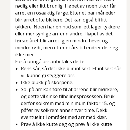
rødlig eller litt brunlig. I løpet av noen uker får
arret en rosaaktig farge. Etter et par måneder
blir arret ofte blekere. Det kan også bli litt
tykkere. Noen har en hud som lett lager tykkere
eller mer synlige arr enn andre. I løpet av det
første året blir arret igjen mindre hevet og
mindre rødt, men etter et års tid endrer det seg
ikke mer.
For å unngå arr anbefales dette:
Rens sår, så det ikke blir infisert. Et infisert sår
vil kunne gi styggere arr.
Ikke plukk på skorpene.
Sol på arr kan føre til at arrene blir mørkere,
og dette vil sinke tilhelingsprosessen. Bruk
derfor solkrem med minimum faktor 15, og
påfør ny solkrem annenhver time. Dekk
eventuelt til området med arr med klær.
Prøv å ikke kutte deg og prøv å ikke kutte