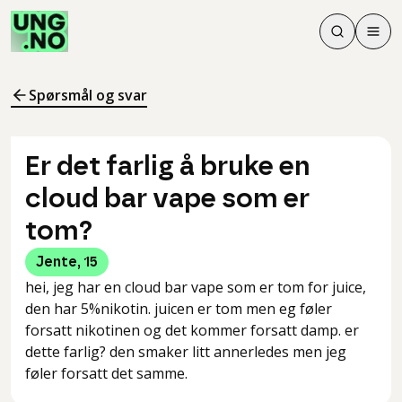
Søk
Men
Søk
Meny
Søk i innhol
Meny for å 
Spørsmål og svar
Er det farlig å bruke en
cloud bar vape som er
tom?
Jente
,
15
hei, jeg har en cloud bar vape som er tom for juice,
den har 5%nikotin. juicen er tom men eg føler
forsatt nikotinen og det kommer forsatt damp. er
dette farlig? den smaker litt annerledes men jeg
føler forsatt det samme.