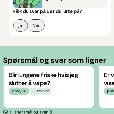
Fikk du svar på det du lurte på?
Ja
Nei
Spørsmål og svar som ligner
Blir lungene friske hvis jeg
Er 
slutter å vape?
vise
Jente, 16
Rusmidler
Jent
Gå til spørsmål og svar