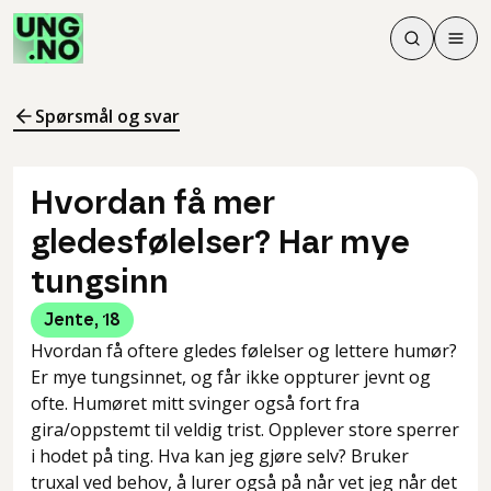
Søk
Men
Søk
Meny
Søk i innhol
Meny for å 
Spørsmål og svar
Hvordan få mer
gledesfølelser? Har mye
tungsinn
Jente
,
18
Hvordan få oftere gledes følelser og lettere humør?
Er mye tungsinnet, og får ikke oppturer jevnt og
ofte. Humøret mitt svinger også fort fra
gira/oppstemt til veldig trist. Opplever store sperrer
i hodet på ting. Hva kan jeg gjøre selv? Bruker
truxal ved behov, å lurer også på når vet jeg når det