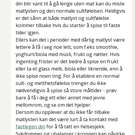
din blir vant til å gå lenge uten mat kan du miste
matlysten og den normale sultfølelsen. Heldigvis
er det sånn at både matlyst og sultfølelse
kommer tilbake hvis du starter å spise til faste
tider igjen.
Ellers kan det i perioder med dårlig matlyst være
lettere å få i seg noe lett, som f.eks smoothie,
yoghurt/biola med müsli, frukt og nøtter. Hvis
ingenting frister er det bedre å spise en frukt
eller ta et glass melk, biola eller liknende, enn å
ikke spise noen ting. For å etablere en normal
sult- og metthetsfølelse trenger du ikke
nødvendigvis å spise så store måltider - prøv
bare å få i deg ett eller annet med jevne
mellomrom, og se om det hjelper.
Dersom du opplever at du ikke får tilbake
matlysten kan det være lurt å ta kontakt med
fastlegen din
for å få tatt en helsesjekk.
Sykdommer og ubalanser i kroppen kan påvirke