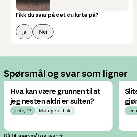
Fikk du svar på det du lurte på?
Ja
Nei
Spørsmål og svar som ligner
Hva kan være grunnen til at
Sli
jeg nesten aldri er sulten?
gjø
Jente, 13
Mat og kosthold
Jent
Gå til spørsmål og svar