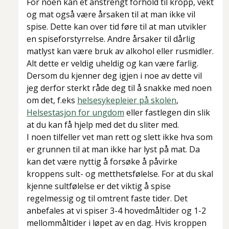
For noen kan et anstrengt forhold til kropp, vekt
og mat også være årsaken til at man ikke vil
spise. Dette kan over tid føre til at man utvikler
en spiseforstyrrelse. Andre årsaker til dårlig
matlyst kan være bruk av alkohol eller rusmidler.
Alt dette er veldig uheldig og kan være farlig.
Dersom du kjenner deg igjen i noe av dette vil
jeg derfor sterkt råde deg til å snakke med noen
om det, f.eks
helsesykepleier på skolen
,
Helsestasjon for ungdom
eller fastlegen din slik
at du kan få hjelp med det du sliter med.
I noen tilfeller vet man rett og slett ikke hva som
er grunnen til at man ikke har lyst på mat. Da
kan det være nyttig å forsøke å påvirke
kroppens sult- og metthetsfølelse. For at du skal
kjenne sultfølelse er det viktig å spise
regelmessig og til omtrent faste tider. Det
anbefales at vi spiser 3-4 hovedmåltider og 1-2
mellommåltider i løpet av en dag. Hvis kroppen