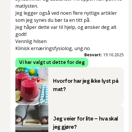
matlysten.
Jeg legger også ved noen flere nyttige artikler
som jeg synes du bør ta en titt på.
Jeg håper dette var til hjelp, og ønsker deg alt
godt!
Vennlig hilsen
Klinisk ernæringsfysiolog, ung.no
Besvart:
19.10.2025
Vi har valgt ut dette for deg
Hvorfor har jeg ikke lyst på
mat?
Jeg veier for lite – hva skal
jeg gjøre?