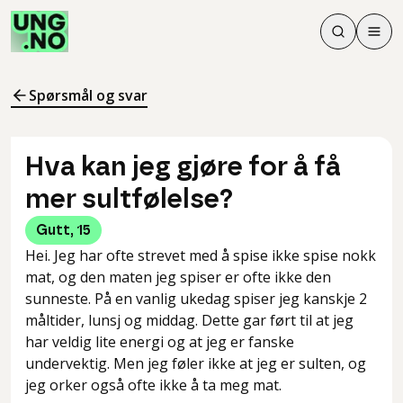
Søk
Men
Søk
Meny
Søk i innhol
Meny for å 
Spørsmål og svar
Hva kan jeg gjøre for å få
mer sultfølelse?
Gutt
,
15
Hei. Jeg har ofte strevet med å spise ikke spise nokk
mat, og den maten jeg spiser er ofte ikke den
sunneste. På en vanlig ukedag spiser jeg kanskje 2
måltider, lunsj og middag. Dette gar ført til at jeg
har veldig lite energi og at jeg er fanske
undervektig. Men jeg føler ikke at jeg er sulten, og
jeg orker også ofte ikke å ta meg mat.