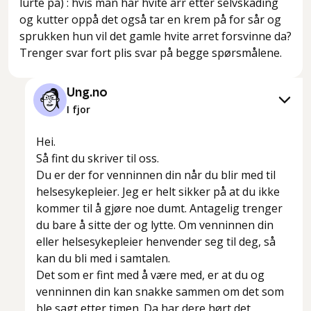
lurte på) : hvis man har hvite arr etter selvskading
og kutter oppå det også tar en krem på for sår og
sprukken hun vil det gamle hvite arret forsvinne da?
Trenger svar fort plis svar på begge spørsmålene.
Ung.no
I fjor
Hei.
Så fint du skriver til oss.
Du er der for venninnen din når du blir med til
helsesykepleier. Jeg er helt sikker på at du ikke
kommer til å gjøre noe dumt. Antagelig trenger
du bare å sitte der og lytte. Om venninnen din
eller helsesykepleier henvender seg til deg, så
kan du bli med i samtalen.
Det som er fint med å være med, er at du og
venninnen din kan snakke sammen om det som
ble sagt etter timen. Da har dere hørt det