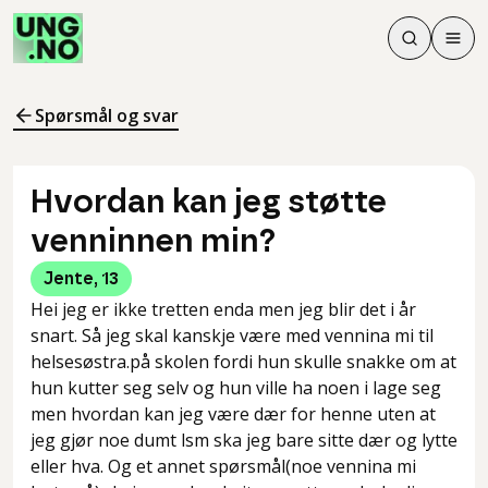
Søk
Men
Søk
Meny
Søk i innhol
Meny for å 
Spørsmål og svar
Hvordan kan jeg støtte
venninnen min?
Jente
,
13
Hei jeg er ikke tretten enda men jeg blir det i år
snart. Så jeg skal kanskje være med vennina mi til
helsesøstra.på skolen fordi hun skulle snakke om at
hun kutter seg selv og hun ville ha noen i lage seg
men hvordan kan jeg være dær for henne uten at
jeg gjør noe dumt lsm ska jeg bare sitte dær og lytte
eller hva. Og et annet spørsmål(noe vennina mi