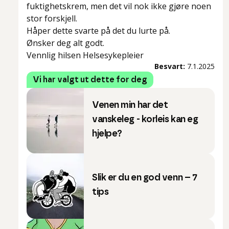
fuktighetskrem, men det vil nok ikke gjøre noen
stor forskjell.
Håper dette svarte på det du lurte på.
Ønsker deg alt godt.
Vennlig hilsen Helsesykepleier
Besvart:
7.1.2025
Vi har valgt ut dette for deg
Venen min har det
vanskeleg - korleis kan eg
hjelpe?
Slik er du en god venn – 7
tips