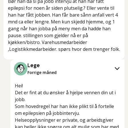
Bør han da si på jobb intervju at han har fått
epilepsi for noen år siden plutselig.? Eller vente til
han har fått jobben. Han får bare sånn anfall vert 4
mnd ca eller lengre. Men kun skjedd hjemme, og 1
gang når han jobba på meny men da hadde han
pause. stillingen som gjelder nå er på
kjøkken/bistro. Varehusmedarbeider
,Logistikkmedarbeider. spørs hvor dem trenger folk.
Lege
Forrige måned
Hei!
Det er fint at du ønsker å hjelpe vennen din ut i
jobb.
Som hovedregel har han ikke plikt til å fortelle
om epilepsien på jobbintervju.
Helseopplysninger er private, og arbeidsgiver
kan heller ikke spørre om alt mulig som har med