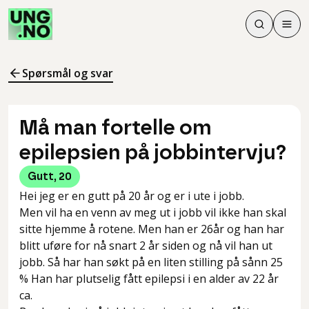
Søk
Men
Søk
Meny
Søk i innhol
Meny for å 
Spørsmål og svar
Må man fortelle om
epilepsien på jobbintervju?
Gutt
,
20
Hei jeg er en gutt på 20 år og er i ute i jobb.
Men vil ha en venn av meg ut i jobb vil ikke han skal
sitte hjemme å rotene. Men han er 26år og han har
blitt uføre for nå snart 2 år siden og nå vil han ut
jobb. Så har han søkt på en liten stilling på sånn 25
% Han har plutselig fått epilepsi i en alder av 22 år
ca.