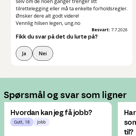
selv om de noen ganger trenger litt
tilrettelegging eller må ta enkelte forholdsregler.
Ønsker dere alt godt videre!
Vennlig hilsen legen, ung.no
Besvart:
7.7.2026
Fikk du svar på det du lurte på?
Ja
Nei
Spørsmål og svar som ligner
Hvordan kan jeg få jobb?
Har
Gutt, 18
Jobb
som
til?