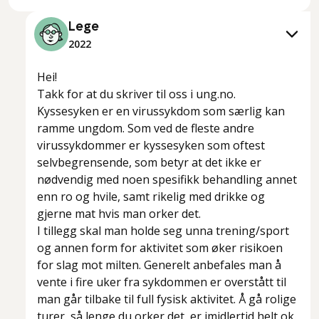
Lege
2022
Hei!
Takk for at du skriver til oss i ung.no.
Kyssesyken er en virussykdom som særlig kan
ramme ungdom. Som ved de fleste andre
virussykdommer er kyssesyken som oftest
selvbegrensende, som betyr at det ikke er
nødvendig med noen spesifikk behandling annet
enn ro og hvile, samt rikelig med drikke og
gjerne mat hvis man orker det.
I tillegg skal man holde seg unna trening/sport
og annen form for aktivitet som øker risikoen
for slag mot milten. Generelt anbefales man å
vente i fire uker fra sykdommen er overstått til
man går tilbake til full fysisk aktivitet. Å gå rolige
turer, så lenge du orker det, er imidlertid helt ok.