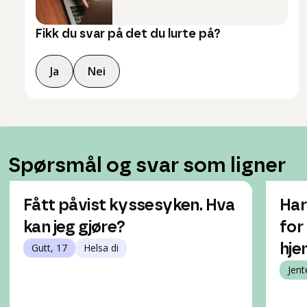
Fikk du svar på det du lurte på?
Ja
Nei
Spørsmål og svar som ligner
Fått påvist kyssesyken. Hva
Har
kan jeg gjøre?
for
Gutt, 17
Helsa di
hj
Jent