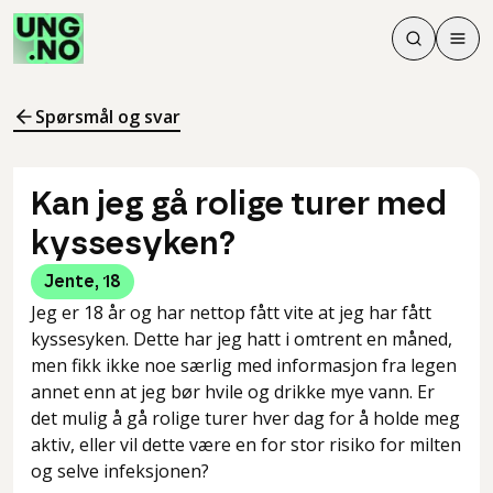
Søk
Men
Søk
Meny
Søk i innhol
Meny for å 
Spørsmål og svar
Kan jeg gå rolige turer med
kyssesyken?
Jente
,
18
Jeg er 18 år og har nettop fått vite at jeg har fått
kyssesyken. Dette har jeg hatt i omtrent en måned,
men fikk ikke noe særlig med informasjon fra legen
annet enn at jeg bør hvile og drikke mye vann. Er
det mulig å gå rolige turer hver dag for å holde meg
aktiv, eller vil dette være en for stor risiko for milten
og selve infeksjonen?