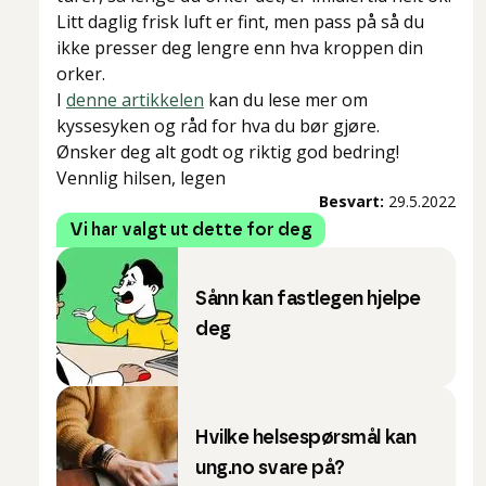
Litt daglig frisk luft er fint, men pass på så du
ikke presser deg lengre enn hva kroppen din
orker.
I
denne artikkelen
kan du lese mer om
kyssesyken og råd for hva du bør gjøre.
Ønsker deg alt godt og riktig god bedring!
Vennlig hilsen, legen
Besvart:
29.5.2022
Vi har valgt ut dette for deg
Sånn kan fastlegen hjelpe
deg
Hvilke helsespørsmål kan
ung.no svare på?