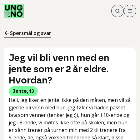
Søk
Men
Søk
Meny
Søk i innhol
Meny for å 
Spørsmål og svar
Jeg vil bli venn med en
jente som er 2 år eldre.
Hvordan?
Jente
,
13
Heii, jeg liker en jente, ikke på den måten, men vil så
gjerne bli venn med hun, jeg føler vi hadde passet
bra som venner (tenker jeg :)), hun går i 10-ende og
jeg i 8-ende, vi møtes ikke ofte på skolen, men hun
er sånn trener på turnen min med 2 til trenere fra
9-ende, de, også voksen trenerene så klart, disse