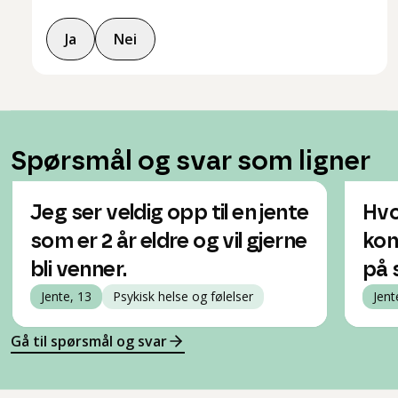
Ja
Nei
Spørsmål og svar som ligner
Jeg ser veldig opp til en jente
Hvo
som er 2 år eldre og vil gjerne
kon
bli venner.
på 
Jente, 13
Psykisk helse og følelser
Jent
Gå til spørsmål og svar