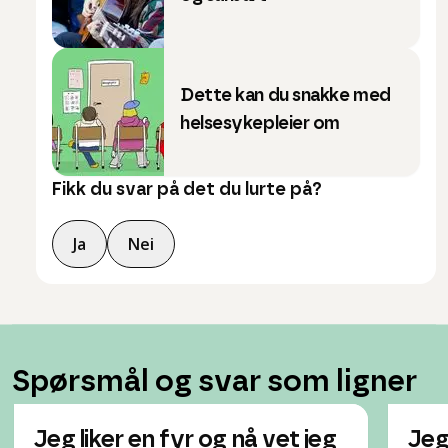
Dette kan du snakke med
helsesykepleier om
Fikk du svar på det du lurte på?
Ja
Nei
Spørsmål og svar som ligner
Jeg liker en fyr og nå vet jeg
Jeg 