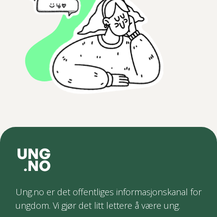
Ung.no er det offentliges informasjonskanal for
ungdom. Vi gjør det litt lettere å være ung.