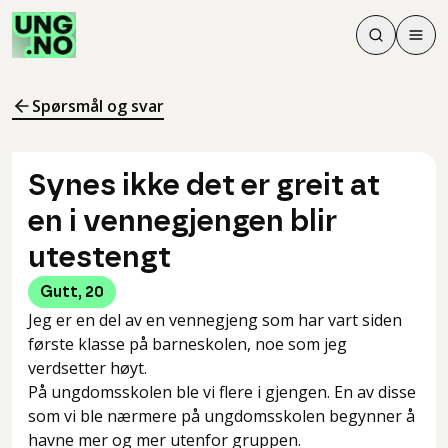
Søk
Men
Søk
Meny
Søk i innhol
Meny for å 
Spørsmål og svar
Synes ikke det er greit at
en i vennegjengen blir
utestengt
Gutt
,
20
Jeg er en del av en vennegjeng som har vart siden
første klasse på barneskolen, noe som jeg
verdsetter høyt.
På ungdomsskolen ble vi flere i gjengen. En av disse
som vi ble nærmere på ungdomsskolen begynner å
havne mer og mer utenfor gruppen.