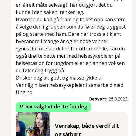
en ålreit måte selvsagt, har du gjort det du
kunne i den saken, tenker jeg.
Hvordan du kan gå fram og ta det opp kan være
å velge den i gruppen som du føler deg tryggest
på og starte med ham. Dere har tross alt kjent
hverandre i mange år og er gode venner.
Synes du fortsatt det er for utfordrende, kan du
også drøfte dette mer med helsesykepleier på
helsestasjon for ungdom eller en annen voksen
du føler deg trygg på.
Ønsker deg alt godt og masse lykke til!
Vennlig hilsen helsesykepleier i samarbeid med
Ung.no
Besvart:
25.3.2023
Vi har valgt ut dette for deg
Vennskap, både verdifullt
og sårbart