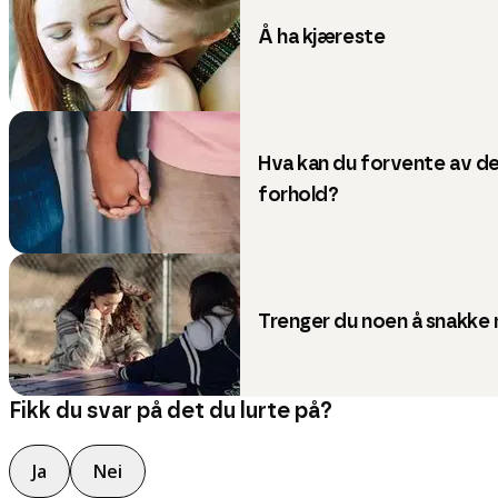
Å ha kjæreste
Hva kan du forvente av de
forhold?
Trenger du noen å snakke
Fikk du svar på det du lurte på?
Ja
Nei