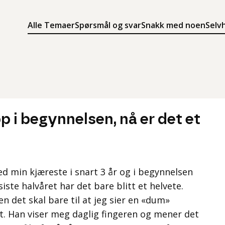
Alle Temaer
Spørsmål og svar
Snakk med noen
Selv
Søk
Meny
Søk i innholdet på ung.no
Meny for å navigere på ung.no
p i begynnelsen, nå er det et
d min kjæreste i snart 3 år og i begynnelsen
siste halvåret har det bare blitt et helvete.
n det skal bare til at jeg sier en «dum»
. Han viser meg daglig fingeren og mener det