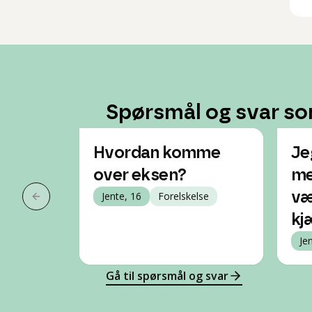
Spørsmål og svar so
Hvordan komme
Jeg
over eksen?
me
Jente, 16
Forelskelse
væ
Forrige slide
kj
Je
Gå til spørsmål og svar