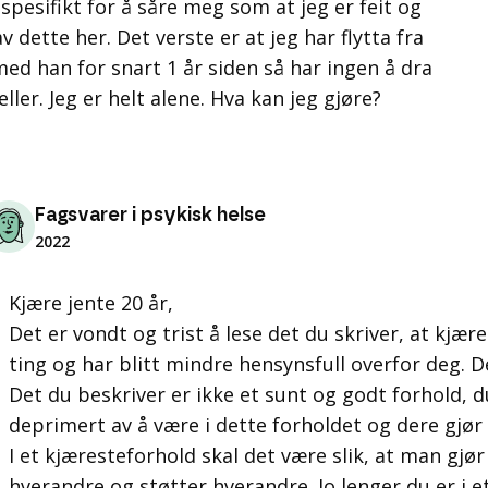
 spesifikt for å såre meg som at jeg er feit og
v dette her. Det verste er at jeg har flytta fra
ed han for snart 1 år siden så har ingen å dra
ller. Jeg er helt alene. Hva kan jeg gjøre?
Fagsvarer i psykisk helse
2022
Kjære jente 20 år,
Det er vondt og trist å lese det du skriver, at kjær
ting og har blitt mindre hensynsfull overfor deg. De
Det du beskriver er ikke et sunt og godt forhold, du
deprimert av å være i dette forholdet og dere gjør
I et kjæresteforhold skal det være slik, at man gjø
hverandre og støtter hverandre. Jo lenger du er i et