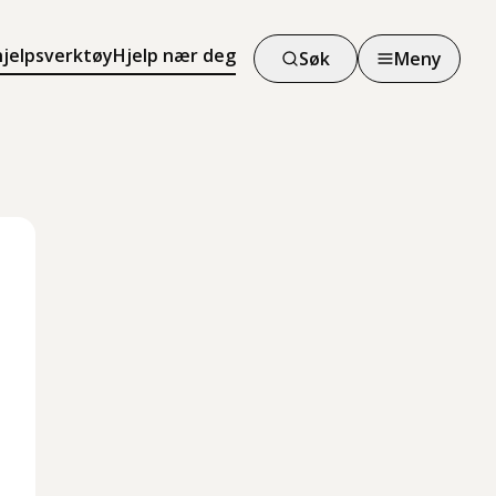
hjelpsverktøy
Hjelp nær deg
Søk
Meny