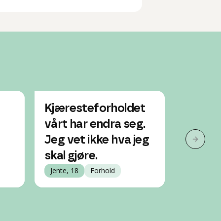
Kjæresteforholdet
Forels
vårt har endra seg.
er ikk
Jeg vet ikke hva jeg
er det
Neste 
skal gjøre.
Jente, 14
Jente, 18
Forhold