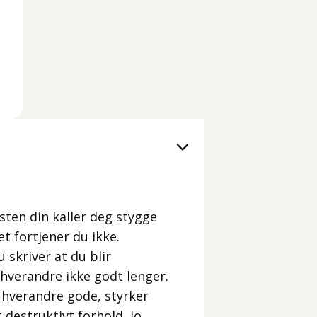
esten din kaller deg stygge
t fortjener du ikke.
 skriver at du blir
 hverandre ikke godt lenger.
r hverandre gode, styrker
 destruktivt forhold, jo