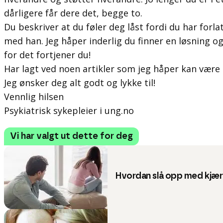
dårligere får dere det, begge to.
Du beskriver at du føler deg låst fordi du har forla
med han. Jeg håper inderlig du finner en løsning og
for det fortjener du!
Har lagt ved noen artikler som jeg håper kan være t
Jeg ønsker deg alt godt og lykke til!
Vennlig hilsen
Psykiatrisk sykepleier i ung.no
Vi har valgt ut dette for deg
Hvordan slå opp med kjær