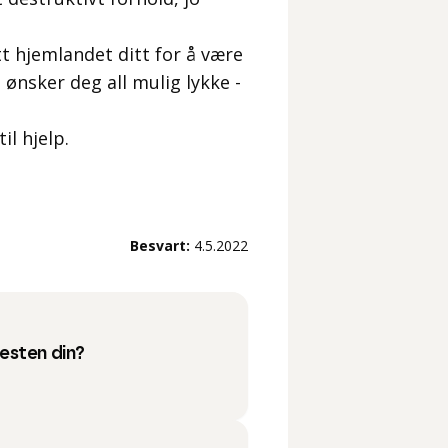
tt hjemlandet ditt for å være
 ønsker deg all mulig lykke -
il hjelp.
Besvart:
4.5.2022
esten din?