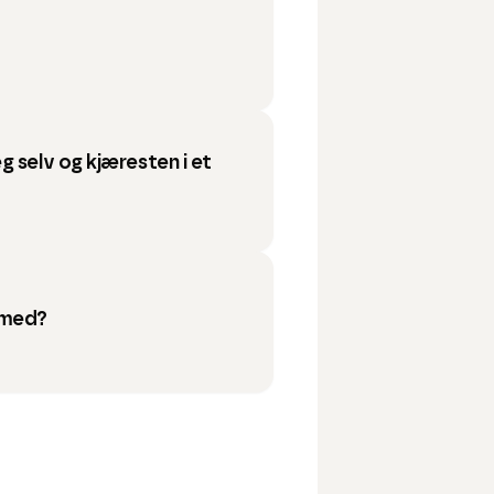
g selv og kjæresten i et
 med?