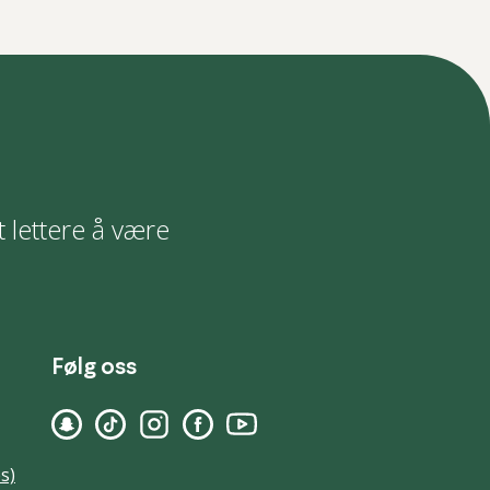
t lettere å være
Følg oss
s)