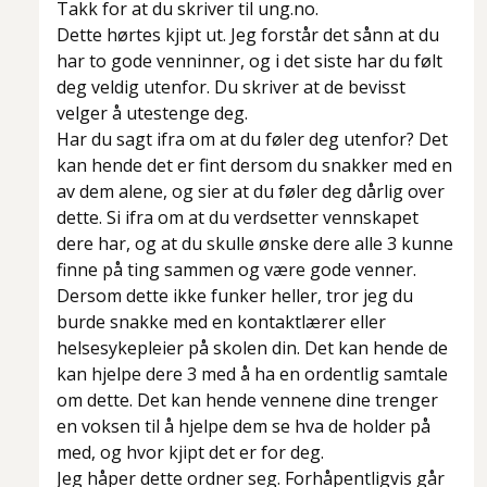
Takk for at du skriver til ung.no.
Dette hørtes kjipt ut. Jeg forstår det sånn at du
har to gode venninner, og i det siste har du følt
deg veldig utenfor. Du skriver at de bevisst
velger å utestenge deg.
Har du sagt ifra om at du føler deg utenfor? Det
kan hende det er fint dersom du snakker med en
av dem alene, og sier at du føler deg dårlig over
dette. Si ifra om at du verdsetter vennskapet
dere har, og at du skulle ønske dere alle 3 kunne
finne på ting sammen og være gode venner.
Dersom dette ikke funker heller, tror jeg du
burde snakke med en kontaktlærer eller
helsesykepleier på skolen din. Det kan hende de
kan hjelpe dere 3 med å ha en ordentlig samtale
om dette. Det kan hende vennene dine trenger
en voksen til å hjelpe dem se hva de holder på
med, og hvor kjipt det er for deg.
Jeg håper dette ordner seg. Forhåpentligvis går