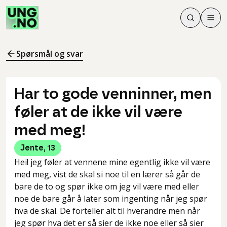
Søk
Men
Søk
Meny
Søk i innhol
Meny for å 
Spørsmål og svar
Har to gode venninner, men
føler at de ikke vil være
med meg!
Jente
,
13
Hei! jeg føler at vennene mine egentlig ikke vil være
med meg, vist de skal si noe til en lærer så går de
bare de to og spør ikke om jeg vil være med eller
noe de bare går å later som ingenting når jeg spør
hva de skal. De forteller alt til hverandre men når
jeg spør hva det er så sier de ikke noe eller så sier