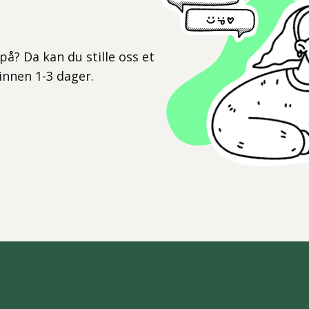
l
på? Da kan du stille oss et
 innen 1-3 dager.