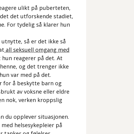
reagere ulikt på puberteten,
det det utforskende stadiet,
e. For tydelig så klarer hun
 utnytte, så er det ikke så
at
all seksuell omgang med
 hun reagerer på det. At
 henne, og det trenger ikke
 hun var med på det.
er for å beskytte barn og
sbrukt av voksne eller eldre
n nok, verken kroppslig
n du opplever situasjonen.
e med helsesykepleier på
 tanker og følelser.