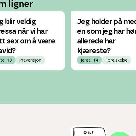
m ligner
 blir veldig
Jeg holder på me
ressa når vi har
en som jeg har hø
tt sex om å være
allerede har
avid?
kjæreste?
nte, 13
Prevensjon
Jente, 14
Forelskelse