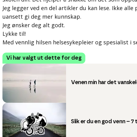
Jeg legger ved en del artikler du kan lese. Ikke alle
uansett gi deg mer kunnskap.
Jeg ønsker deg alt godt.
Lykke til!
Med vennlig hilsen helsesykepleier og spesialist i 
Vi har valgt ut dette for deg
Venen min har det vanskele
Slik er du en god venn – 7 