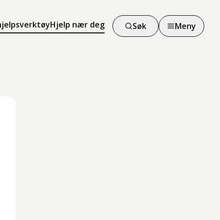
hjelpsverktøy
Hjelp nær deg
Søk
Meny