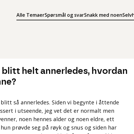
Alle Temaer
Spørsmål og svar
Snakk med noen
Selv
Søk
Meny
Søk i innholdet på ung.no
Meny for å navigere på ung.no
blitt helt annerledes, hvordan
nne?
blitt så annerledes. Siden vi begynte i åttende
ssert i utseende, jeg vet det er normalt men
e venner, noen hennes alder og noen eldre, ett
, hun prøvde seg på røyk og snus og siden har