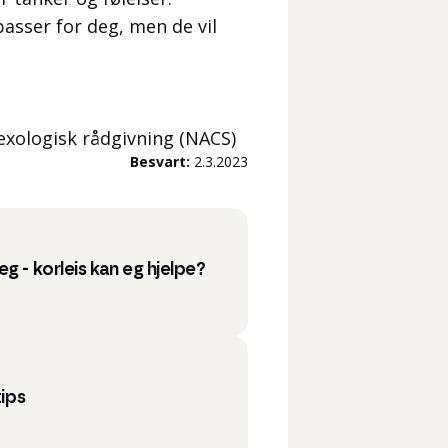
 passer for deg, men de vil
sexologisk rådgivning (NACS)
Besvart:
2.3.2023
g - korleis kan eg hjelpe?
tips