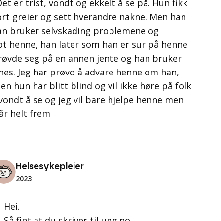
t er trist, vondt og ekkelt å se på. Hun fikk
ort greier og sett hverandre nakne. Men han
han bruker selvskading problemene og
t henne, han later som han er sur på henne
røvde seg på en annen jente og han bruker
es. Jeg har prøvd å advare henne om han,
hun har blitt blind og vil ikke høre på folk
 vondt å se og jeg vil bare hjelpe henne men
år helt frem
Helsesykepleier
2023
Hei.
Så fint at du skriver til ung.no.