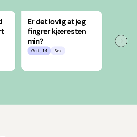
d
Er det lovlig at jeg
Min ve
rt
fingrer kjæresten
sex me
min?
hva kan
Neste 
Gutt, 14
Sex
å hjelp
Gutt, 14