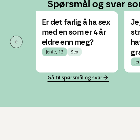
Spørsmål og svar so
Er det farlig å ha sex
Jeg
med en som er 4 år
st
eldre enn meg?
ha
Forrige slide
Jente, 13
Sex
gr
Je
Gå til spørsmål og svar