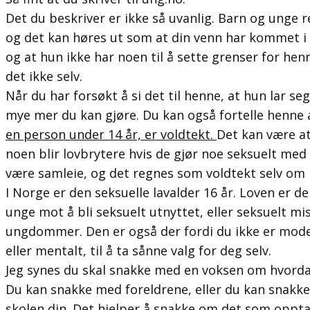
Det du beskriver er ikke så uvanlig. Barn og unge 
og det kan høres ut som at din venn har kommet i 
og at hun ikke har noen til å sette grenser for henn
det ikke selv.
Når du har forsøkt å si det til henne, at hun lar seg
mye mer du kan gjøre. Du kan også fortelle henne 
en person under 14 år, er voldtekt.
Det kan være at
noen blir lovbrytere hvis de gjør noe seksuelt med
være samleie, og det regnes som voldtekt selv om
I Norge er den seksuelle lavalder 16 år. Loven er d
unge mot å bli seksuelt utnyttet, eller seksuelt mi
ungdommer. Den er også der fordi du ikke er mode
eller mentalt, til å ta sånne valg for deg selv.
Jeg synes du skal snakke med en voksen om hvorda
Du kan snakke med foreldrene, eller du kan snakk
skolen din. Det hjelper å snakke om det som opptar