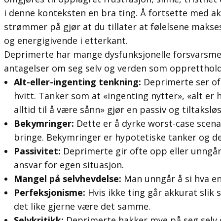
i denne konteksten en bra ting. Å fortsette med ak
strømmer på gjør at du tillater at følelsene makses 
og energigivende i etterkant.
Deprimerte har mange dysfunksjonelle forsvarsm
antagelser om seg selv og verden som oppretthol
Alt-eller-ingenting tenkning:
Deprimerte ser oft
hvitt. Tanker som at «ingenting nytter», «alt e
alltid til å være sånn» gjør en passiv og tiltaksløs
Bekymringer:
Dette er å dyrke worst-case scena
bringe. Bekymringer er hypotetiske tanker og der
Passivitet:
Deprimerte gir ofte opp eller unngår
ansvar for egen situasjon.
Mangel på selvhevdelse:
Man unngår å si hva en 
Perfeksjonisme:
Hvis ikke ting går akkurat slik
det like gjerne være det samme.
Selvkritikk:
Deprimerte hakker mye på seg selv o