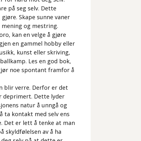
re på seg selv. Dette
e å gjøre. Skape sunne vaner
av mening og mestring.
oro, kan en velge å gjøre
igjen en gammel hobby eller
sikk, kunst eller skriving,
otballkamp. Les en god bok,
 gjør noe spontant framfor å
 blir verre. Derfor er det
 deprimert. Dette lyder
esjonens natur å unngå og
å ta kontakt med selv ens
Det er lett å tenke at man
 på skyldfølelsen av å ha
 deg selv på at dette er