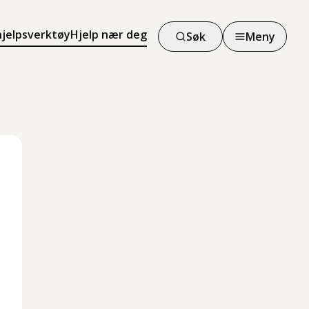
hjelpsverktøy
Hjelp nær deg
Søk
Meny