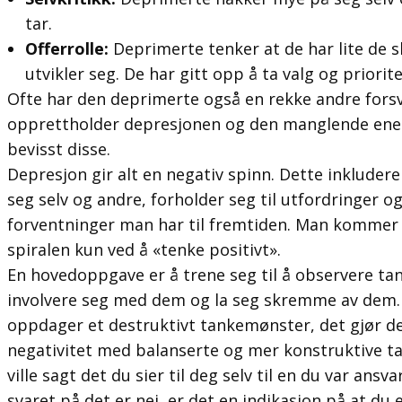
tar.
Offerrolle:
Deprimerte tenker at de har lite de s
utvikler seg. De har gitt opp å ta valg og priorit
Ofte har den deprimerte også en rekke andre fo
opprettholder depresjonen og den manglende energi
bevisst disse.
Depresjon gir alt en negativ spinn. Dette inklude
seg selv og andre, forholder seg til utfordringer o
forventninger man har til fremtiden. Man kommer 
spiralen kun ved å «tenke positivt».
En hovedoppgave er å trene seg til å observere ta
involvere seg med dem og la seg skremme av dem. 
oppdager et destruktivt tankemønster, det gjør det
negativitet med balanserte og mer konstruktive t
ville sagt det du sier til deg selv til en du var ansva
svaret på det er nei, er det en indikasjon på at du 