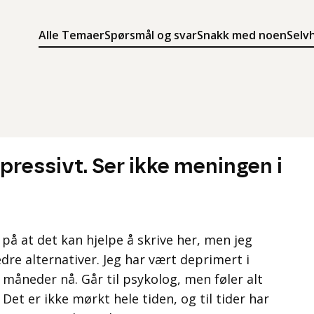
Alle Temaer
Spørsmål og svar
Snakk med noen
Selv
Søk
Meny
Søk i innholdet på ung.no
Meny for å navigere på ung.no
pressivt. Ser ikke meningen i
o på at det kan hjelpe å skrive her, men jeg
dre alternativer. Jeg har vært deprimert i
 måneder nå. Går til psykolog, men føler alt
 Det er ikke mørkt hele tiden, og til tider har