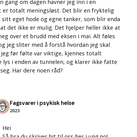
 én gang om dagen havner jeg inn i en
t er totalt meningsløst. Det blir en fryktelig
 sitt eget hode og egne tanker, som blir enda
t det ikke er mulig. Det hjelper heller ikke at
meg over et brudd med eksen i mai. Alt føles
 og jeg sliter med å forstå hvordan jeg skal
jeg før følte var viktige, kjennes totalt
 lys i enden av tunnelen, og klarer ikke fatte
seg. Har dere noen råd?
Fagsvarer i psykisk helse
2023
Hei
Så bra du skriver hit til oss her i ung.no!