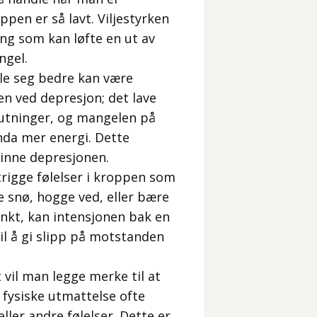
pen er så lavt. Viljestyrken
ng som kan løfte en ut av
ngel.
øle seg bedre kan være
en ved depresjon; det lave
lutninger, og mangelen på
nda mer energi. Dette
vinne depresjonen.
 trigge følelser i kroppen som
e snø, hogge ved, eller bære
unkt, kan intensjonen bak en
il å gi slipp på motstanden
vil man legge merke til at
 fysiske utmattelse ofte
eller andre følelser. Dette er