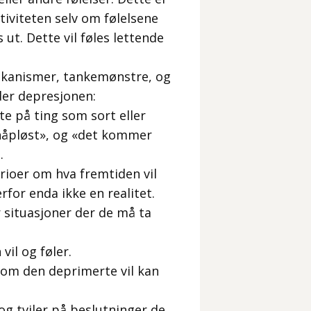
tiviteten selv om følelsene
ut. Dette vil føles lettende
ekanismer, tankemønstre, og
der depresjonen:
e på ting som sort eller
r håpløst», og «det kommer
.
rioer om hva fremtiden vil
for enda ikke en realitet.
 situasjoner der de må ta
vil og føler.
 som den deprimerte vil kan
g tviler på beslutninger de