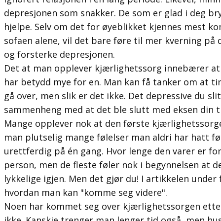
depresjonen som snakker. De som er glad i deg br
hjelpe. Selv om det for øyeblikket kjennes mest ko
sofaen alene, vil det bare føre til mer kverning p
og forsterke depresjonen.
Det at man opplever kjærlighetssorg innebærer a
har betydd mye for en. Man kan få tanker om at ting 
gå over, men slik er det ikke. Det depressive du sl
sammenheng med at det ble slutt med eksen din tid
Mange opplever nok at den første kjærlighetssorg
man plutselig mange følelser man aldri har hatt før
urettferdig på én gang. Hvor lenge den varer er fors
person, men de fleste føler nok i begynnelsen at de
lykkelige igjen. Men det gjør du! I artikkelen under 
hvordan man kan "komme seg videre".
Noen har kommet seg over kjærlighetssorgen etter
ikke. Kanskje trenger man lenger tid også, men husk