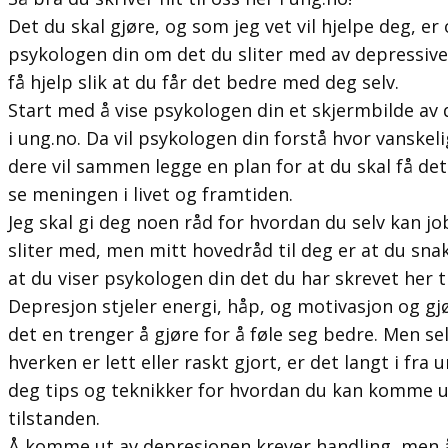
Det du skal gjøre, og som jeg vet vil hjelpe deg, 
psykologen din om det du sliter med av depressi
få hjelp slik at du får det bedre med deg selv.
Start med å vise psykologen din et skjermbilde av d
i ung.no. Da vil psykologen din forstå hvor vanskel
dere vil sammen legge en plan for at du skal få de
se meningen i livet og framtiden.
Jeg skal gi deg noen råd for hvordan du selv kan 
sliter med, men mitt hovedråd til deg er at du sn
at du viser psykologen din det du har skrevet her ti
Depresjon stjeler energi, håp, og motivasjon og gjø
det en trenger å gjøre for å føle seg bedre. Men s
hverken er lett eller raskt gjort, er det langt i fra 
deg tips og teknikker for hvordan du kan komme u
tilstanden.
Å komme ut av depresjonen krever handling, men 