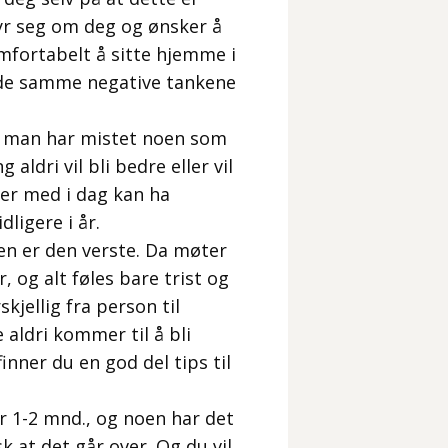
yr seg om deg og ønsker å
mfortabelt å sitte hjemme i
å de samme negative tankene
t man har mistet noen som
aldri vil bli bedre eller vil
iter med i dag kan ha
ligere i år.
en er den verste. Da møter
, og alt føles bare trist og
kjellig fra person til
 aldri kommer til å bli
finner du en god del tips til
 1-2 mnd., og noen har det
 at det går over. Og du vil