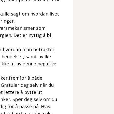
kulle sagt om hvordan livet
eringer.
rsvarsmekanismer som
en. Det er nyttig å bli
rer hvordan man betrakter
g hendelser, samt hvilke
ikke ut av denne negative
nker fremfor å både
Gratuler deg selv når du
 lettere å bytte ut
anker. Spør deg selv om du
rlig for å passe på. Hvis
er for hard mot deg selv.