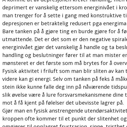
deprimert er vanskelig ettersom energinivået i krop
man trenger for å sette i gang med konstruktive ti
depresjonen er betraktelig redusert pga energima
Bare tanken på å gjøre ting en burde gjøre for å f
utmattende. Det er det som er den negative spiral
energinivået gjør det vanskelig å handle og ta bes
handling og beslutninger fører til at man mister e
mønsteret er det første som må brytes for å over
Fysisk aktivitet i friluft som man blir sliten av kan
videre kan gi energi. Selv om tanken på feks å måk
stein ikke kunne falle deg inn på nåværende tidsp
slik øvelse være å lure forsvarsmekanismene dine t
mot å få kjent på følelser det ubevisste lagrer på.
Gjør man en fysisk anstrengende utendørsaktivitet 
kroppen ofte kommer til et punkt der slitenhet og
omgjøres til opplagret frustrasjon, sinne, tristhet 