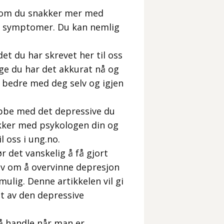
er om du snakker mer med
ve symptomer. Du kan nemlig
et du har skrevet her til oss
ige du har det akkurat nå og
t bedre med deg selv og igjen
jobbe med det depressive du
akker med psykologen din og
l oss i ung.no.
r det vanskelig å få gjort
elv om å overvinne depresjon
umulig. Denne artikkelen vil gi
t av den depressive
å handle når man er