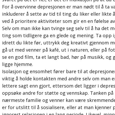
For å overvinne depresjonen er man nødt til å ta va
inkluderer å sette av tid til ting du liker eller likt
ved å prioritere aktiviteter som gir en en følelse 
Selv om man ikke kan tvinge seg selv til å ha det m
ting som tidligere ga en glede og mening. Ta opp 
idrett du likte før, uttrykk deg kreativt gjennom mu
gå ut med venner på kafé, ut i naturen, eller på f
se en god film, ta et langt bad, hør på musikk, og
ligge hjemme.
Isolasjon og ensomhet fører bare til at depresjonen
viktig å holde kontakten med andre selv om man er
lettere sagt enn gjort, ettersom det ligger i depr
oppsøke andre for støtte og vennskap. Tanken på 
nærmeste familie og venner kan være skremmende. 
er for utslitt til å sosialisere, eller at man kjenner
ignorert relasjonen i en lang periode. Likevel, minn