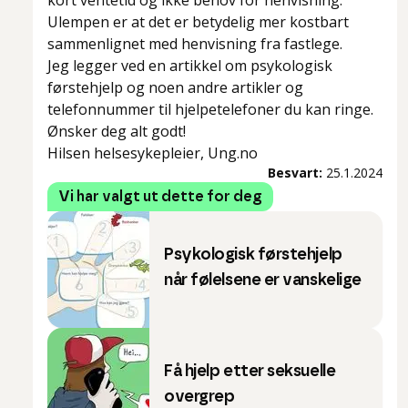
kort ventetid og ikke behov for henvisning.
Ulempen er at det er betydelig mer kostbart
sammenlignet med henvisning fra fastlege.
Jeg legger ved en artikkel om psykologisk
førstehjelp og noen andre artikler og
telefonnummer til hjelpetelefoner du kan ringe.
Ønsker deg alt godt!
Hilsen helsesykepleier, Ung.no
Besvart:
25.1.2024
Vi har valgt ut dette for deg
Psykologisk førstehjelp
når følelsene er vanskelige
Få hjelp etter seksuelle
overgrep