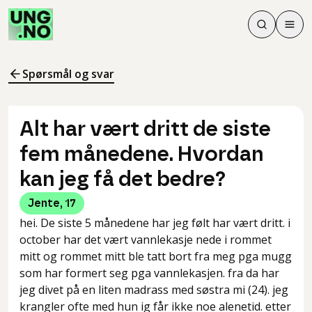
Søk
Men
Søk
Meny
Søk i innhol
Meny for å 
Spørsmål og svar
Alt har vært dritt de siste
fem månedene. Hvordan
kan jeg få det bedre?
Jente
,
17
hei. De siste 5 månedene har jeg følt har vært dritt. i
october har det vært vannlekasje nede i rommet
mitt og rommet mitt ble tatt bort fra meg pga mugg
som har formert seg pga vannlekasjen. fra da har
jeg divet på en liten madrass med søstra mi (24). jeg
krangler ofte med hun ig får ikke noe alenetid. etter