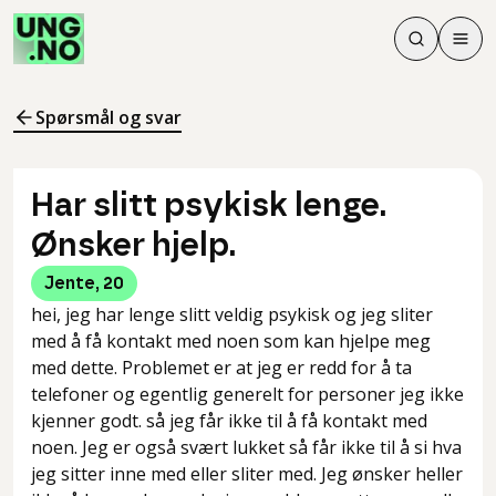
Søk
Men
Søk
Meny
Søk i innhol
Meny for å 
Spørsmål og svar
Har slitt psykisk lenge.
Ønsker hjelp.
Jente
,
20
hei, jeg har lenge slitt veldig psykisk og jeg sliter
med å få kontakt med noen som kan hjelpe meg
med dette. Problemet er at jeg er redd for å ta
telefoner og egentlig generelt for personer jeg ikke
kjenner godt. så jeg får ikke til å få kontakt med
noen. Jeg er også svært lukket så får ikke til å si hva
jeg sitter inne med eller sliter med. Jeg ønsker heller