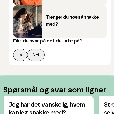
Trenger du noen å snakke
med?
Fikk du svar på det du lurte på?
Ja
Nei
Spørsmål og svar som ligner
Jeg har det vanskelig, hvem
Str
kan jeg snakke med?
sel