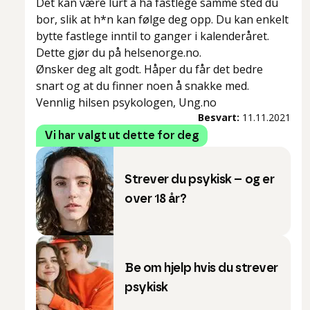
Det kan være lurt å ha fastlege samme sted du
bor, slik at h*n kan følge deg opp. Du kan enkelt
bytte fastlege inntil to ganger i kalenderåret.
Dette gjør du på helsenorge.no.
Ønsker deg alt godt. Håper du får det bedre
snart og at du finner noen å snakke med.
Vennlig hilsen psykologen, Ung.no
Besvart:
11.11.2021
Vi har valgt ut dette for deg
Strever du psykisk – og er
over 18 år?
Be om hjelp hvis du strever
psykisk