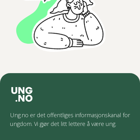
Ung.no er det offentliges informasjonskanal for
ungdom. Vi gjør det litt lettere å være ung.