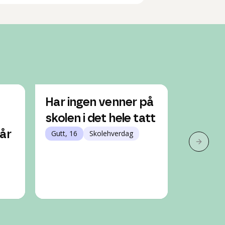
Har ingen venner på
Føler 
å
skolen i det hele tatt
klasse
når
Gutt, 16
Skolehverdag
Jente, 16
Neste 