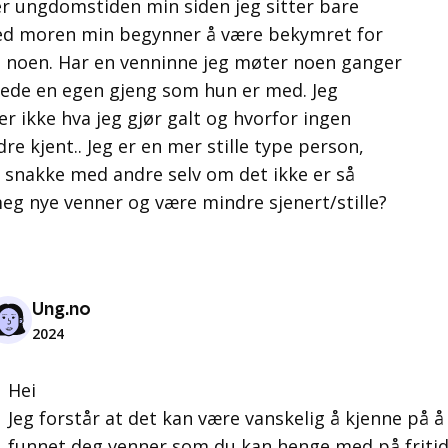
ter ungdomstiden min siden jeg sitter bare
med moren min begynner å være bekymret for
d noen. Har en venninne jeg møter noen ganger
ede en egen gjeng som hun er med. Jeg
ner ikke hva jeg gjør galt og hvorfor ingen
edre kjent.. Jeg er en mer stille type person,
å snakke med andre selv om det ikke er så
meg nye venner og være mindre sjenert/stille?
Ung.no
2024
Hei
Jeg forstår at det kan være vanskelig å kjenne på å
funnet deg venner som du kan henge med på fritid