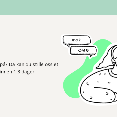
l
på? Da kan du stille oss et
 innen 1-3 dager.