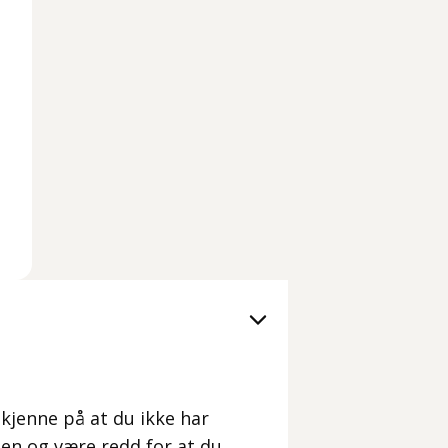
 kjenne på at du ikke har
en og være redd for at du