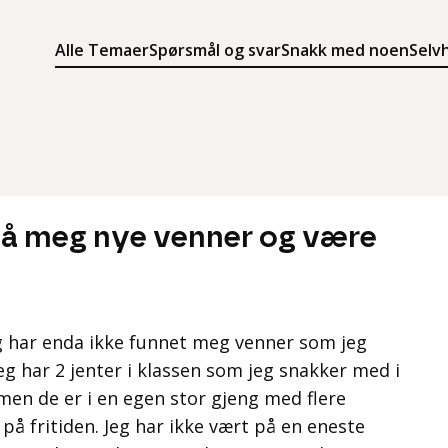
Alle Temaer
Spørsmål og svar
Snakk med noen
Selv
Søk
Meny
Søk i innholdet på ung.no
Meny for å navigere på ung.no
få meg nye venner og være
jeg har enda ikke funnet meg venner som jeg
eg har 2 jenter i klassen som jeg snakker med i
men de er i en egen stor gjeng med flere
 på fritiden. Jeg har ikke vært på en eneste