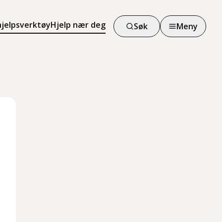
hjelpsverktøy
Hjelp nær deg
Søk
Meny