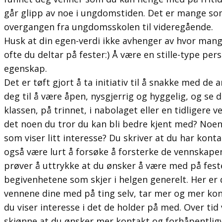
går glipp av noe i ungdomstiden. Det er mange som
overgangen fra ungdomsskolen til videregående.
Husk at din egen-verdi ikke avhenger av hvor mang
ofte du deltar på fester:) Å være en stille-type per
egenskap.
Det er tøft gjort å ta initiativ til å snakke med de a
deg til å være åpen, nysgjerrig og hyggelig, og se 
klassen, på trinnet, i nabolaget eller en tidligere 
det noen du tror du kan bli bedre kjent med? Noen s
som viser litt interesse? Du skriver at du har kont
også være lurt å forsøke å forsterke de vennskape
prøver å uttrykke at du ønsker å være med på fest
begivenhetene som skjer i helgen generelt. Her er 
vennene dine med på ting selv, tar mer og mer kon
du viser interesse i det de holder på med. Over tid 
skjønne at du ønsker mer kontakt og forhåpentligvi