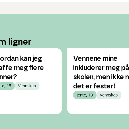
m ligner
ordan kan jeg
Vennene mine
affe meg flere
inkluderer meg p
nner?
skolen, men ikke 
nte, 15
Vennskap
det er fester!
Jente, 13
Vennskap