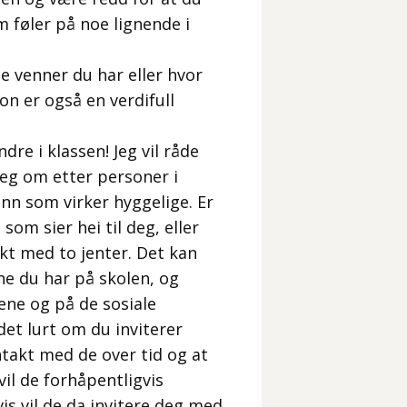
 føler på noe lignende i
e venner du har eller hvor
son er også en verdifull
ndre i klassen! Jeg vil råde
deg om etter personer i
venn som virker hyggelige. Er
om sier hei til deg, eller
akt med to jenter. Det kan
ne du har på skolen, og
ene og på de sosiale
det lurt om du inviterer
takt med de over tid og at
vil de forhåpentligvis
s vil de da invitere deg med