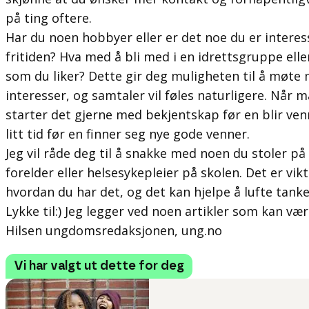
på ting oftere.
Har du noen hobbyer eller er det noe du er interes
fritiden? Hva med å bli med i en idrettsgruppe elle
som du liker? Dette gir deg muligheten til å møt
interesser, og samtaler vil føles naturligere. Når m
starter det gjerne med bekjentskap før en blir ven
litt tid før en finner seg nye gode venner.
Jeg vil råde deg til å snakke med noen du stoler på
forelder eller helsesykepleier på skolen. Det er vik
hvordan du har det, og det kan hjelpe å lufte tanke
Lykke til:) Jeg legger ved noen artikler som kan være
Hilsen ungdomsredaksjonen, ung.no
Vi har valgt ut dette for deg