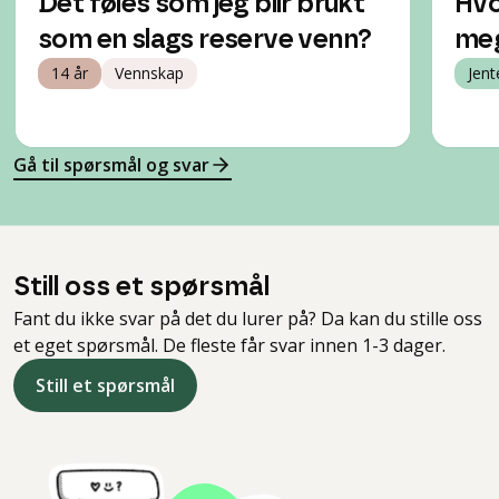
Det føles som jeg blir brukt
Hvo
som en slags reserve venn?
meg
14 år
Vennskap
Jent
Gå til spørsmål og svar
Still oss et spørsmål
Fant du ikke svar på det du lurer på? Da kan du stille oss
et eget spørsmål. De fleste får svar innen 1-3 dager.
Still et spørsmål