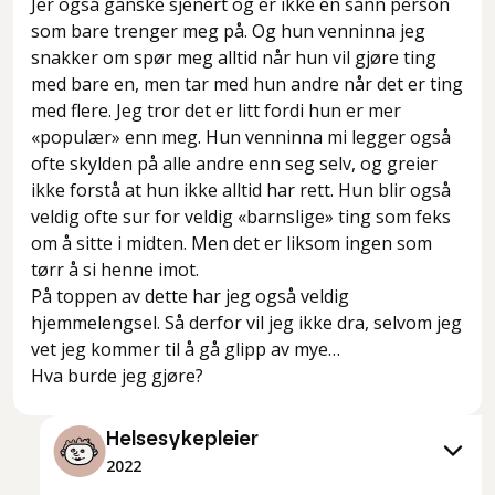
Jer også ganske sjenert og er ikke en sånn person
som bare trenger meg på. Og hun venninna jeg
snakker om spør meg alltid når hun vil gjøre ting
med bare en, men tar med hun andre når det er ting
med flere. Jeg tror det er litt fordi hun er mer
«populær» enn meg. Hun venninna mi legger også
ofte skylden på alle andre enn seg selv, og greier
ikke forstå at hun ikke alltid har rett. Hun blir også
veldig ofte sur for veldig «barnslige» ting som feks
om å sitte i midten. Men det er liksom ingen som
tørr å si henne imot.
På toppen av dette har jeg også veldig
hjemmelengsel. Så derfor vil jeg ikke dra, selvom jeg
vet jeg kommer til å gå glipp av mye…
Hva burde jeg gjøre?
Helsesykepleier
2022