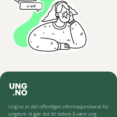
Ung.no er det offentliges informasjonskanal for
ungdom. Vi gjør det litt lettere å være ung.