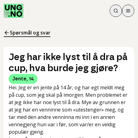
Søk
Men
Søk
Meny
Søk i innhol
Meny for å 
Spørsmål og svar
Jeg har ikke lyst til å dra på
cup, hva burde jeg gjøre?
Jente
,
14
Hei. Jeg er en jente på 14 år, og har egt meldt meg
på cup, som jeg skal på imorgen. Men problemet er
at jeg ikke har noe lyst til å dra. Mye av grunnen er
at jeg har en venninne som «utestenger» meg, og
tar med den andre venninna mi inn i en annen
vennegjeng hun var i før, som var/er en veldig
populær gjeng.