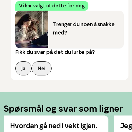
Vi har valgt ut dette for deg
Trenger du noen å snakke
med?
Fikk du svar på det du lurte på?
Ja
Nei
Spørsmål og svar som ligner
Hvordan gå ned i vekt igjen.
Jeg