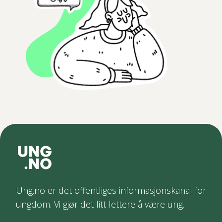
Ung.no er det offentliges informasjonskanal for
ungdom. Vi gjør det litt lettere å være ung.