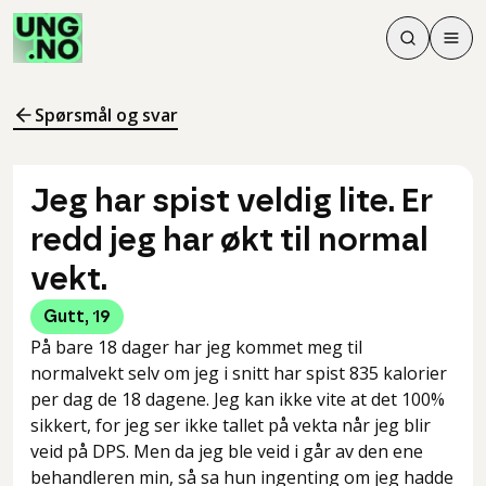
Søk
Men
Søk
Meny
Søk i innhol
Meny for å 
Spørsmål og svar
Jeg har spist veldig lite. Er
redd jeg har økt til normal
vekt.
Gutt
,
19
På bare 18 dager har jeg kommet meg til
normalvekt selv om jeg i snitt har spist 835 kalorier
per dag de 18 dagene. Jeg kan ikke vite at det 100%
sikkert, for jeg ser ikke tallet på vekta når jeg blir
veid på DPS. Men da jeg ble veid i går av den ene
behandleren min, så sa hun ingenting om jeg hadde