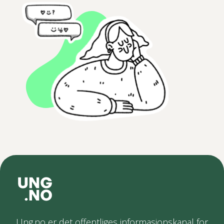
Ung.no er det offentliges informasjonskanal for