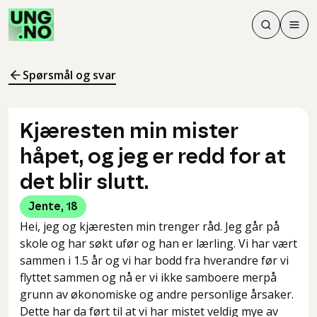
Søk
Men
Søk
Meny
Søk i innhol
Meny for å 
Spørsmål og svar
Kjæresten min mister
håpet, og jeg er redd for at
det blir slutt.
Jente
,
18
Hei, jeg og kjæresten min trenger råd. Jeg går på
skole og har søkt ufør og han er lærling. Vi har vært
sammen i 1.5 år og vi har bodd fra hverandre før vi
flyttet sammen og nå er vi ikke samboere merpå
grunn av økonomiske og andre personlige årsaker.
Dette har da ført til at vi har mistet veldig mye av