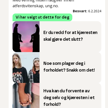
Med vennlig hilsen rådgiver innen
atferdsvitenskap, ung.no.
Besvart:
6.2.2024
Vi har valgt ut dette for deg
Er du redd for at kjæresten
skal gjøre det slutt?
Noe som plager deg i
forholdet? Snakk om det!
Hva kan du forvente av
deg selv og kjæresten i et
forhold?