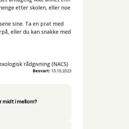
henge etter skolen, eller noe
sene sine. Ta en prat med
erpå, eller du kan snakke med
sexologisk rådgivning (NACS)
Besvart:
15.10.2023
er midt i mellom?