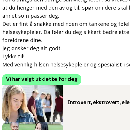
at du henger med den av og til, spør om dere skal 
annet som passer deg.
Det er fint å snakke med noen om tankene og følel
helsesykepleier. Da føler du deg sikkert bedre ett
foreldrene dine.
Jeg ønsker deg alt godt.
Lykke til!
Med vennlig hilsen helsesykepleier og spesialist i 
Vi har valgt ut dette for deg
Introvert, ekstrovert, ell