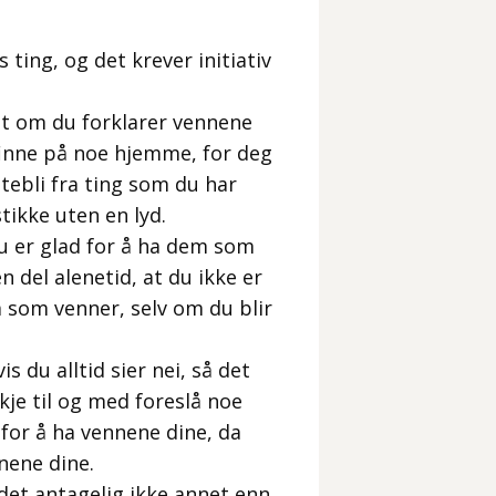
 ting, og det krever initiativ
å at om du forklarer vennene
r finne på noe hjemme, for deg
utebli fra ting som du har
tikke uten en lyd.
du er glad for å ha dem som
 del alenetid, at du ikke er
som venner, selv om du blir
s du alltid sier nei, så det
kje til og med foreslå noe
 for å ha vennene dine, da
nene dine.
det antagelig ikke annet enn