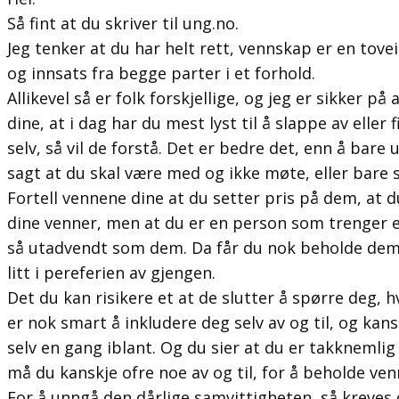
Så fint at du skriver til ung.no.
Jeg tenker at du har helt rett, vennskap er en toveis
og innsats fra begge parter i et forhold.
Allikevel så er folk forskjellige, og jeg er sikker p
dine, at i dag har du mest lyst til å slappe av elle
selv, så vil de forstå. Det er bedre det, enn å bare 
sagt at du skal være med og ikke møte, eller bare s
Fortell vennene dine at du setter pris på dem, at 
dine venner, men at du er en person som trenger en
så utadvendt som dem. Da får du nok beholde dem 
litt i pereferien av gjengen.
Det du kan risikere et at de slutter å spørre deg, hvi
er nok smart å inkludere deg selv av og til, og kans
selv en gang iblant. Og du sier at du er takknemlig
må du kanskje ofre noe av og til, for å beholde ven
For å unngå den dårlige samvittigheten, så kreves 