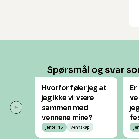
Spørsmål og svar so
Hvorfor føler jeg at
Er
jeg ikke vil være
ve
sammen med
je
Forrige slide
vennene mine?
fe
Jente, 16
Vennskap
Je