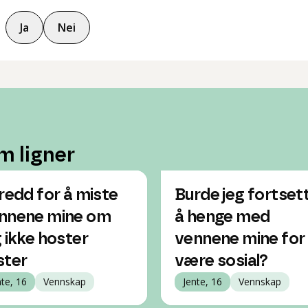
Ja
Nei
m ligner
 redd for å miste
Burde jeg fortset
nnene mine om
å henge med
g ikke hoster
vennene mine for
ster
være sosial?
nte, 16
Vennskap
Jente, 16
Vennskap