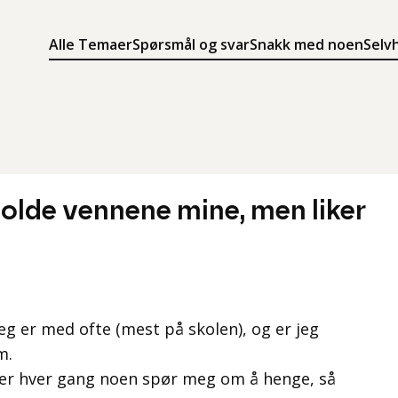
Alle Temaer
Spørsmål og svar
Snakk med noen
Selv
Søk
Meny
Søk i innholdet på ung.no
Meny for å navigere på ung.no
holde vennene mine, men liker
g er med ofte (mest på skolen), og er jeg
m.
øler hver gang noen spør meg om å henge, så