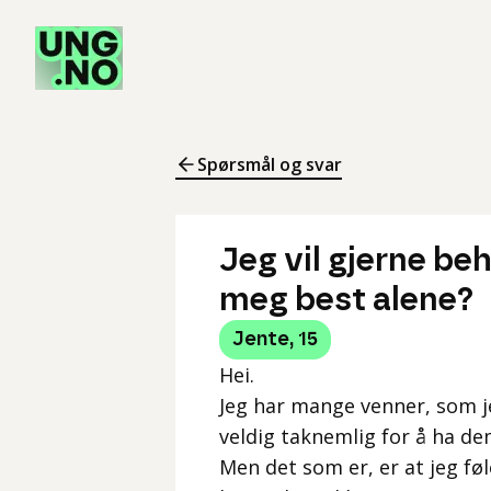
Spørsmål og svar
Jeg vil gjerne be
meg best alene?
Jente
,
15
Hei.
Jeg har mange venner, som je
veldig taknemlig for å ha de
Men det som er, er at jeg f