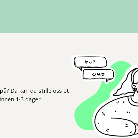
l
på? Da kan du stille oss et
 innen 1-3 dager.