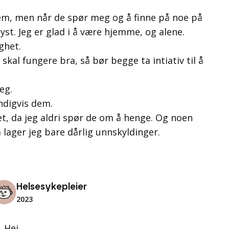
em, men når de spør meg og å finne på noe på
lyst. Jeg er glad i å være hjemme, og alene.
ghet.
skal fungere bra, så bør begge ta intiativ til å
eg.
ndigvis dem.
et, da jeg aldri spør de om å henge. Og noen
Helsesykepleier
2023
Hei.