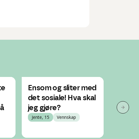
te
Ensom og sliter med
Jeg ha
det sosiale! Hva skal
venneg
 å
jeg gjøre?
gjør je
Neste 
Jente, 15
Vennskap
Jente, 15