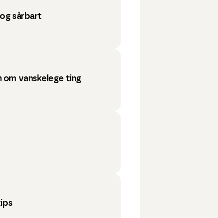
 og sårbart
n om vanskelege ting
tips