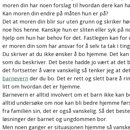
moren din har noen forslag til hvordan dere kan h
Kan moren din endre på måten hun er på?
Det at moren din blir sur uten grunn og skriker h
noe hos henne. Kanskje hun er sliten eller syk på
hjelp om hun har behov for det. Fastlegen kan for
er moren din som har ansvar for å selv ta tak i ting
Du skriver at du ikke ønsker å bo hjemme. Det kan 
som du beskriver. Det beste hadde jo vært at det
det fortsetter å være vanskelig så tenker jeg at de
barnevern
der du bo. Det er rett og slett bare å ri
litt om hvordan det er hjemme.
Barnevern er alltid involvert om et barn ikke kan 
alltid undersøke om noe kan bli bedre hjemme først
fra familien sin, det er også vanskelig. Så det bes
løsninger der barnet og ungdommen bor.
Men noen ganger er situasjonen hjemme så vanskel