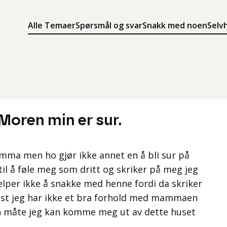
Alle Temaer
Spørsmål og svar
Snakk med noen
Selv
Søk
Meny
Søk i innholdet på ung.no
Meny for å navigere på ung.no
Moren min er sur.
ma men ho gjør ikke annet en å bli sur på
il å føle meg som dritt og skriker på meg jeg
jelper ikke å snakke med henne fordi da skriker
est jeg har ikke et bra forhold med mammaen
en måte jeg kan komme meg ut av dette huset