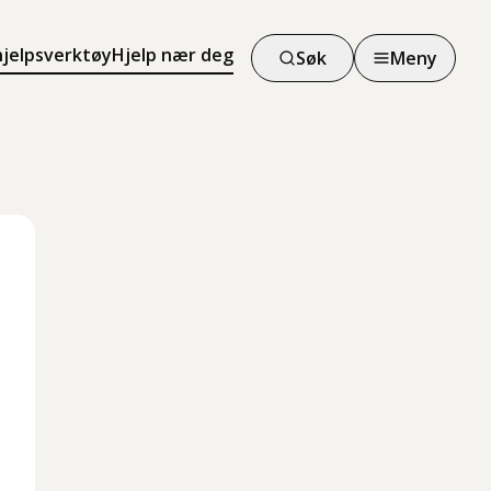
hjelpsverktøy
Hjelp nær deg
Søk
Meny