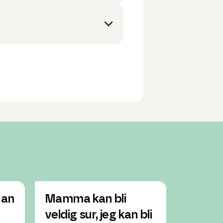
Han
Mamma kan bli
Moren 
.
veldig sur, jeg kan bli
sur, ka