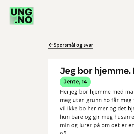
Spørsmål og svar
Jeg bor hjemme. 
Jente
,
14
Hei jeg bor hjemme med mam
meg uten grunn ho får meg t
vil ikke bo her mer og det h
hun bare og gir meg husarr
min og lurer på om det er 
på