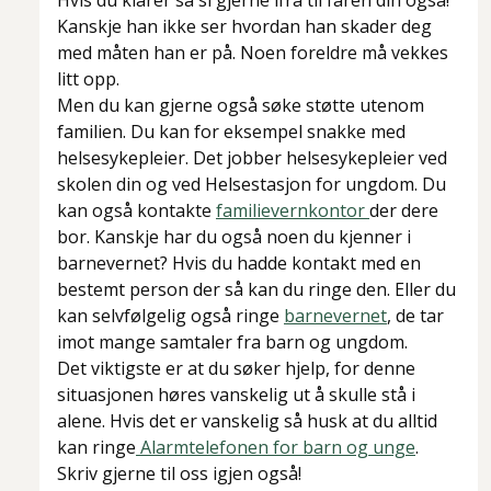
Hvis du klarer så si gjerne ifra til faren din også!
Kanskje han ikke ser hvordan han skader deg
med måten han er på. Noen foreldre må vekkes
litt opp.
Men du kan gjerne også søke støtte utenom
familien. Du kan for eksempel snakke med
helsesykepleier. Det jobber helsesykepleier ved
skolen din og ved Helsestasjon for ungdom. Du
kan også kontakte
familievernkontor
der dere
bor. Kanskje har du også noen du kjenner i
barnevernet? Hvis du hadde kontakt med en
bestemt person der så kan du ringe den. Eller du
kan selvfølgelig også ringe
barnevernet
, de tar
imot mange samtaler fra barn og ungdom.
Det viktigste er at du søker hjelp, for denne
situasjonen høres vanskelig ut å skulle stå i
alene. Hvis det er vanskelig så husk at du alltid
kan ringe
Alarmtelefonen for barn og unge
.
Skriv gjerne til oss igjen også!