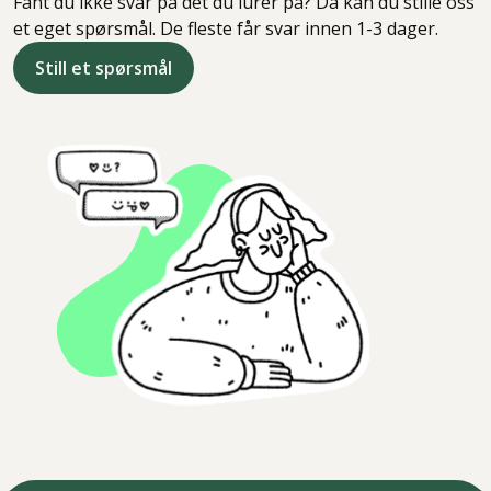
Fant du ikke svar på det du lurer på? Da kan du stille oss
et eget spørsmål. De fleste får svar innen 1-3 dager.
Still et spørsmål