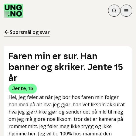
Søk
Men
Søk
Meny
Søk i innhol
Meny for å 
Spørsmål og svar
Faren min er sur. Han
banner og skriker. Jente 15
år
Jente
,
15
Hei, Jeg føler at når jeg bor hos faren min følger
han med på alt hva jeg gjør. han vet liksom akkurat
hva jeg gjør/ikke gjør og sender det på mld til meg
om jeg må gjøre noe liksom. tror det er kamera på
rommet mitt. jeg føler meg ikke trygg og ikke
hjemme her. Jeg vil bo 100% hos mamma. den