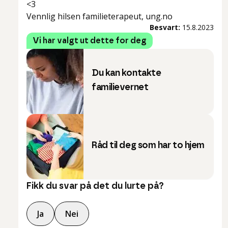
<3
Vennlig hilsen familieterapeut, ung.no
Besvart:
15.8.2023
Vi har valgt ut dette for deg
Du kan kontakte
familievernet
Råd til deg som har to hjem
Fikk du svar på det du lurte på?
Ja
Nei