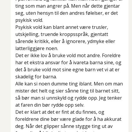
ting som man angrer på. Men når dette gjentar
seg, uten hensyn til den andres følelser, er det
psykisk vold.
Psykisk vold kan blant annet være trusler,
utskjelling, truende kroppsspråk, gjentatt
sårende kritikk, eller å ignorere, ydmyke eller
latterliggjøre noen.
Det er ikke lov å bruke vold mot andre. Foreldre
har et ekstra ansvar for å ivareta barna sine, og
det å bruke vold mot sine egne barn vet vi at er
skadelig for barna.
Alle kan si noen dumme ting iblant. Men om man
mister det helt og sier sånne ting til barnet sitt,
så bør man si unnskyld og rydde opp. Jeg tenker
at faren din bør rydde opp selv.
Det er klart at det er fint at du finnes, og
foreldrene dine bør være glade for å ha akkurat
deg. Når det glipper sånne stygge ting ut av