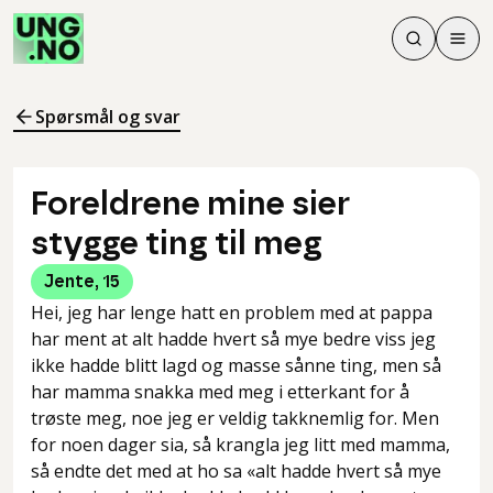
Søk
Men
Søk
Meny
Søk i innhol
Meny for å 
Spørsmål og svar
Foreldrene mine sier
stygge ting til meg
Jente
,
15
Hei, jeg har lenge hatt en problem med at pappa
har ment at alt hadde hvert så mye bedre viss jeg
ikke hadde blitt lagd og masse sånne ting, men så
har mamma snakka med meg i etterkant for å
trøste meg, noe jeg er veldig takknemlig for. Men
for noen dager sia, så krangla jeg litt med mamma,
så endte det med at ho sa «alt hadde hvert så mye