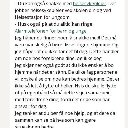
- Du kan også snakke med
helsesykepleier
. Det
jobber helsesykepleier ved skolen din og ved
Helsestasjon for ungdom.
- Husk også på at du alltid kan ringe
Alarmtelefonen for barn og unge
.
Jeg håper du finner noen å snakke med! Det må
være vanskelig å høre disse tingene hjemme. Og
jeg håper at du ikke tar det til deg. Dette handler
om noe hos foreldrene dine, og ikke deg.
Jeg skjønner også godt at du ikke ønsker å bo
hjemme når det er sånn. De ulike fagpersonene
vil ønske å se om noe kan bedres hjemme. Det er
ikke så lett å flytte ut heller. Hvis du skulle flytte
ut på egenhånd så må dette skje i samarbeid
med foreldrene dine, fordi det er de som har
ansvar for deg.
Jeg tenker at du bør få noe hjelp, og at dere da
sammen kan se på hva som kan gjøre
situasjonen bedre.