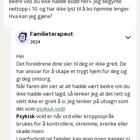
bedre viss du ikke hadde bodd her». Jeg begynte
nettopp i 10. og har ikke lyst til å bo hjemme lenger.
Hva kan jeg gjøre?
Familieterapeut
2024
Hei
Det foreldrene dine sier til deg er ikke greit. De
har ansvar for å skape et trygt hjem for deg og
gi deg omsorg.
Når faren din sier at alt hadde vært bedre om du
ikke hadde vært lagd, så tenker jeg at det rett og
slett ikke er greit å si. Jeg tenker på utsagn som
det som
psykisk vold
.
Psykisk
vold er når ord eller kroppsspråk
brukes for å kontrollere, skremme, krenke eller
skade noen.
I parforhold og familier kan man noen ganger si