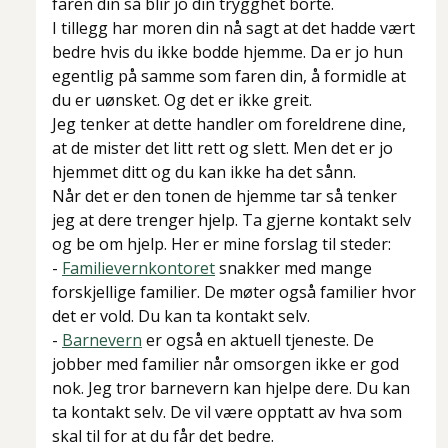
faren din så blir jo din trygghet borte.
I tillegg har moren din nå sagt at det hadde vært
bedre hvis du ikke bodde hjemme. Da er jo hun
egentlig på samme som faren din, å formidle at
du er uønsket. Og det er ikke greit.
Jeg tenker at dette handler om foreldrene dine,
at de mister det litt rett og slett. Men det er jo
hjemmet ditt og du kan ikke ha det sånn.
Når det er den tonen de hjemme tar så tenker
jeg at dere trenger hjelp. Ta gjerne kontakt selv
og be om hjelp. Her er mine forslag til steder:
-
Familievernkontoret
snakker med mange
forskjellige familier. De møter også familier hvor
det er vold. Du kan ta kontakt selv.
-
Barnevern
er også en aktuell tjeneste. De
jobber med familier når omsorgen ikke er god
nok. Jeg tror barnevern kan hjelpe dere. Du kan
ta kontakt selv. De vil være opptatt av hva som
skal til for at du får det bedre.