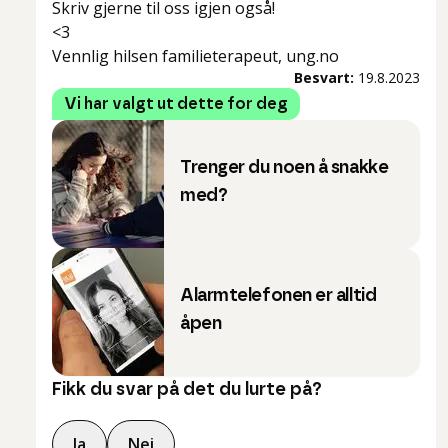
Skriv gjerne til oss igjen også!
<3
Vennlig hilsen familieterapeut, ung.no
Besvart:
19.8.2023
Vi har valgt ut dette for deg
Trenger du noen å snakke
med?
Alarmtelefonen er alltid
åpen
Fikk du svar på det du lurte på?
Ja
Nei