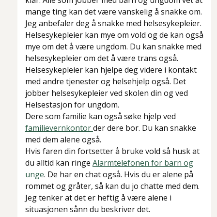
klar. Alle som jobber med barn og ungdom vet at
mange ting kan det være vanskelig å snakke om.
Jeg anbefaler deg å snakke med helsesykepleier.
Helsesykepleier kan mye om vold og de kan også
mye om det å være ungdom. Du kan snakke med
helsesykepleier om det å være trans også.
Helsesykepleier kan hjelpe deg videre i kontakt
med andre tjenester og helsehjelp også. Det
jobber helsesykepleier ved skolen din og ved
Helsestasjon for ungdom.
Dere som familie kan også søke hjelp ved
familievernkontor
der dere bor. Du kan snakke
med dem alene også.
Hvis faren din fortsetter å bruke vold så husk at
du alltid kan ringe
Alarmtelefonen for barn og
unge
. De har en chat også. Hvis du er alene på
rommet og gråter, så kan du jo chatte med dem.
Jeg tenker at det er heftig å være alene i
situasjonen sånn du beskriver det.