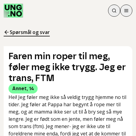
Søk
Men
Søk
Meny
Søk i innhol
Meny for å 
Spørsmål og svar
Faren min roper til meg,
føler meg ikke trygg. Jeg er
trans, FTM
Annet
,
14
Hei! Jeg føler meg ikke så veldig trygg hjemme no til
tider. Jeg føler at Pappa har begynt å rope mer til
meg, og at mamma ikke ser ut til å bry seg så mye
lengre. Jeg er født som en jente, men føler meg nå
som trans (ftm). Jeg mener- jeg er ikke ute til
foreldrene mine enda, fordi jeg vet at de kommer til