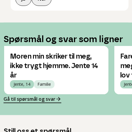
Spørsmål og svar som ligner
Moren min skriker til meg,
Far
ikke trygt hjemme. Jente 14
meg
år
lov 
Jente, 14
Familie
Jent
Gå til spørsmål og svar
Still oss et spørsmål