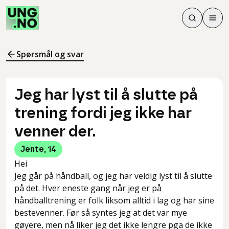
Søk
Men
Søk
Meny
Søk i innhol
Meny for å 
Spørsmål og svar
Jeg har lyst til å slutte på
trening fordi jeg ikke har
venner der.
Jente
,
14
Hei
Jeg går på håndball, og jeg har veldig lyst til å slutte
på det. Hver eneste gang når jeg er på
håndballtrening er folk liksom alltid i lag og har sine
bestevenner. Før så syntes jeg at det var mye
gøyere, men nå liker jeg det ikke lengre pga de ikke