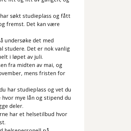
u har søkt studieplass og fått
 og fremst. Det kan være
g å undersøke det med
l studere. Det er nok vanlig
lt i løpet av juli.
en fra midten av mai, og
november, mens fristen for
 du har studieplass og vet du
 hvor mye lån og stipend du
ge deler.
rne har et helsetilbud hvor
st.
ed helsepersonell på