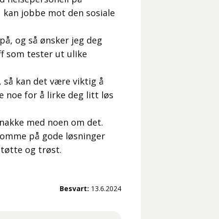
u kan jobbe mot den sosiale
 på, og så ønsker jeg deg
ff som tester ut ulike
, så kan det være viktig å
 noe for å lirke deg litt løs
 å snakke med noen om det.
å komme på gode løsninger
støtte og trøst.
Besvart:
13.6.2024