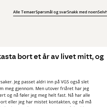
Alle Temaer
Spørsmål og svar
Snakk med noen
Selv
Søk
Meny
Søk i innholdet på ung.no
Meny for å navigere på ung.no
kasta bort et år av livet mitt, og
 årsaker. Jeg passet aldri inn på VGS også slet
m meg gjennom. Men utover friåret har jeg
ert og nå føler jeg meg helt fast. Nå har alle
ort eller jeg har mistet kontakten, og nå må