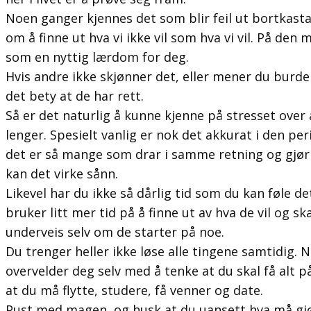
Noen ganger kjennes det som blir feil ut bortkasta
om å finne ut hva vi ikke vil som hva vi vil. På de
som en nyttig lærdom for deg.
Hvis andre ikke skjønner det, eller mener du burde
det bety at de har rett.
Så er det naturlig å kunne kjenne på stresset over
lenger. Spesielt vanlig er nok det akkurat i den per
det er så mange som drar i samme retning og gjør d
kan det virke sånn.
Likevel har du ikke så dårlig tid som du kan føle 
bruker litt mer tid på å finne ut av hva de vil og s
underveis selv om de starter på noe.
Du trenger heller ikke løse alle tingene samtidig.
overvelder deg selv med å tenke at du skal få alt p
at du må flytte, studere, få venner og date.
Pust med magen, og husk at du uansett hva må gjøre