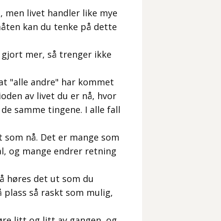
, men livet handler like mye
n måten kan du tenke på dette
 gjort mer, så trenger ikke
 at "alle andre" har kommet
ioden av livet du er nå, hvor
e samme tingene. I alle fall
det som nå. Det er mange som
kal, og mange endrer retning
 Nå høres det ut som du
å plass så raskt som mulig,
 litt og litt av gangen, og