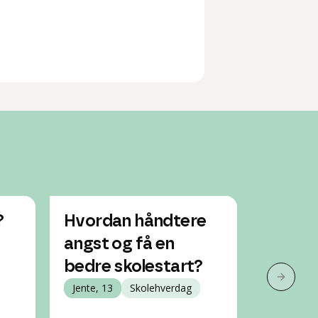
?
Hvordan håndtere
Vanske
angst og få en
og føl
bedre skolestart?
å flyt
Neste 
Jente, 13
Skolehverdag
Jente, 18
Bolig / f