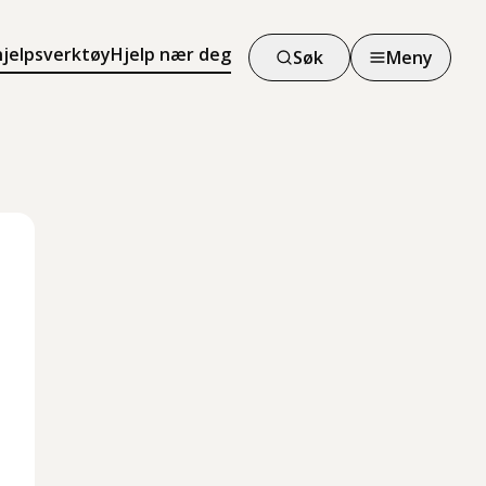
hjelpsverktøy
Hjelp nær deg
Søk
Meny