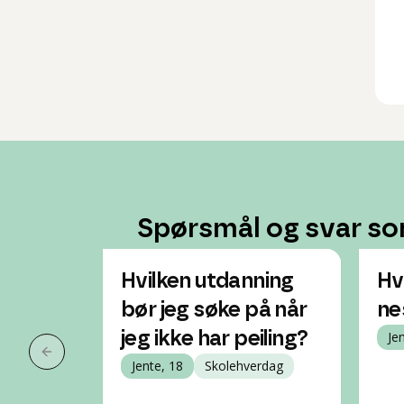
Spørsmål og svar so
Hvilken utdanning
Hv
bør jeg søke på når
ne
jeg ikke har peiling?
Je
Forrige slide
Jente, 18
Skolehverdag