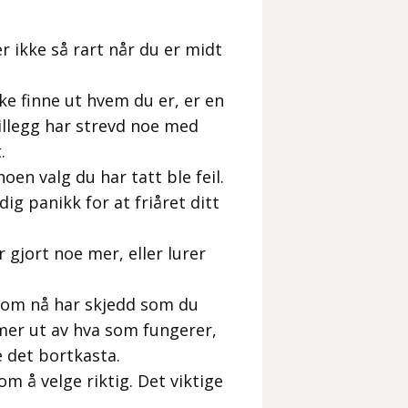
er ikke så rart når du er midt
ke finne ut hvem du er, er en
illegg har strevd noe med
.
oen valg du har tatt ble feil.
ldig panikk for at friåret ditt
 gjort noe mer, eller lurer
som nå har skjedd som du
t mer ut av hva som fungerer,
e det bortkasta.
om å velge riktig. Det viktige