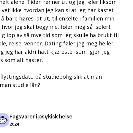
 helt alene. Tiden renner ut og jeg føler liksom
vet ikke hvordan jeg kan si at jeg har kastet
 å bare høres lat ut, til enkelte i familien min
t hvor jeg skal begynne, føler meg så isolert
 glipp av så mye tid som jeg skulle ha brukt til
le, reise, venner. Dating føler jeg meg heller
og jeg har aldri hatt kjæreste -som igjen jeg
es som alt haster.
nflyttingsdato på studiebolig slik at man
 man studie lån?
Fagsvarer i psykisk helse
2024