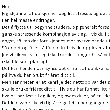
Hei,
Jeg skjønner at du kjenner deg litt stressa, og det 
i en hel masse endringer.
Det å flytte ut, begynne studere, og generelt forsø
ganske stressende kombinasjon av ting. Hvis du i t
angst, så kan det fort kjennes mer overveldende ut
Så er det også lett å få panikk hvis du opplever at n
Jeg vil likevel si at jeg ikke tror du trenger ha så ve
ikke ble som planlagt.
Det kan hende noen synes det er rart at du ikke har
på hva du har brukt friåret ditt til.
Men sannheten er at kanskje det nettopp var det 
skulle bruke friåret ditt til. Hvis du har funnet lit
hva du har lyst til og ikke, og hvem du er, så er ikk
Det kan være like viktig å velge feil, noen ganger, s
her i livet er å prøve seg fram.