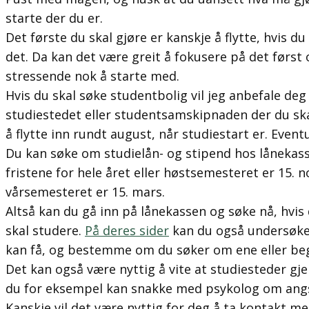
starte der du er.
Det første du skal gjøre er kanskje å flytte, hvis d
det. Da kan det være greit å fokusere på det først
stressende nok å starte med.
Hvis du skal søke studentbolig vil jeg anbefale de
studiestedet eller studentsamskipnaden der du ska
å flytte inn rundt august, når studiestart er. Eventue
Du kan søke om studielån- og stipend hos lånekass
fristene for hele året eller høstsemesteret er 15. 
vårsemesteret er 15. mars.
Altså kan du gå inn på lånekassen og søke nå, hvis
skal studere.
På deres sider
kan du også undersøke
kan få, og bestemme om du søker om ene eller beg
Det kan også være nyttig å vite at studiesteder gje
du for eksempel kan snakke med psykolog om ang
Kanskje vil det være nyttig for deg å ta kontakt m