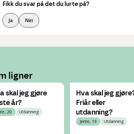
Fikk du svar på det du lurte på?
Ja
Nei
m ligner
a skal jeg gjøre
Hva skal jeg gjøre
ste år?
Friår eller
nte, 20
Utdanning
utdanning?
Jente, 19
Utdanning