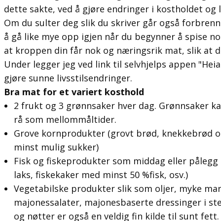
dette sakte, ved å gjøre endringer i kostholdet og li
Om du sulter deg slik du skriver går også forbrenn
å gå like mye opp igjen når du begynner å spise norm
at kroppen din får nok og næringsrik mat, slik at d
Under legger jeg ved link til selvhjelps appen "He
gjøre sunne livsstilsendringer.
Bra mat for et variert kosthold
2 frukt og 3 grønnsaker hver dag. Grønnsaker k
rå som mellommåltider.
Grove kornprodukter (grovt brød, knekkebrød 
minst mulig sukker)
Fisk og fiskeprodukter som middag eller pålegg (
laks, fiskekaker med minst 50 %fisk, osv.)
Vegetabilske produkter slik som oljer, myke ma
majonessalater, majonesbaserte dressinger i st
og nøtter er også en veldig fin kilde til sunt fett.