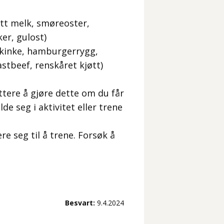
ett melk, smøreoster,
er, gulost)
skinke, hamburgerrygg,
stbeef, renskåret kjøtt)
ettere å gjøre dette om du får
de seg i aktivitet eller trene
ere seg til å trene. Forsøk å
Besvart:
9.4.2024