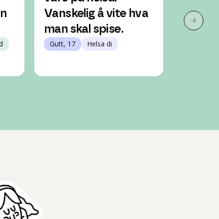
an
Vanskelig å vite hva
Jente, 15
Neste 
man skal spise.
d
Gutt, 17
Helsa di