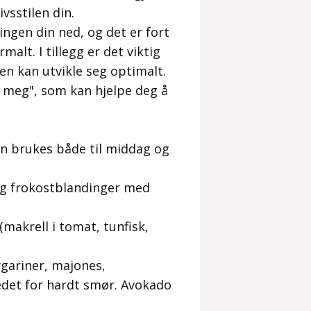
vsstilen din.
ingen din ned, og det er fort
alt. I tillegg er det viktig
en kan utvikle seg optimalt.
ia meg", som kan hjelpe deg å
an brukes både til middag og
og frokostblandinger med
makrell i tomat, tunfisk,
rgariner, majones,
edet for hardt smør. Avokado