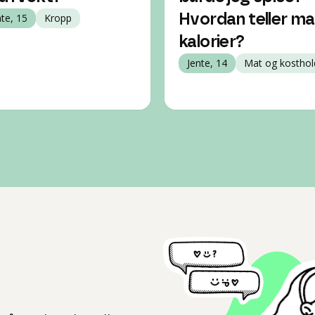
nte, 15
Kropp
Hvordan teller m
kalorier?
Jente, 14
Mat og kosthol
l