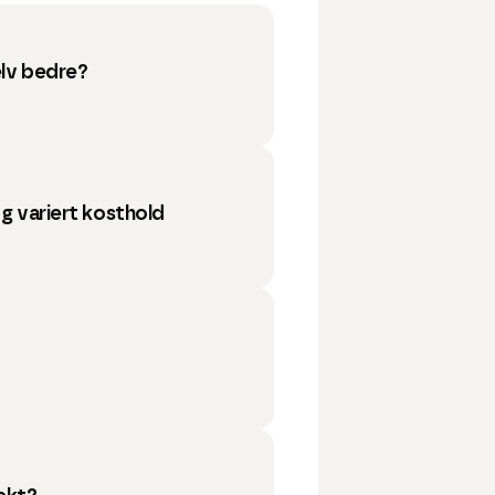
elv bedre?
 og variert kosthold