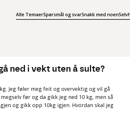
Alle Temaer
Spørsmål og svar
Snakk med noen
Selv
Søk
Meny
Søk i innholdet på ung.no
Meny for å navigere på ung.no
gå ned i vekt uten å sulte?
kg. Jeg føler meg feit og overvektig og vil gå
e megselv før og da gikk jeg ned 10 kg, men så
igjen og gikk opp 10kg igjen. Hvordan skal jeg