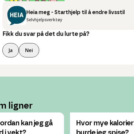
Heia meg - Starthjelp til å endre livsstil
Selvhjelpsverktøy
Fikk du svar på det du lurte på?
Ja
Nei
m ligner
ordan kan jeg gå
Hvor mye kalorier
d i vekt?
burde jeg spise?