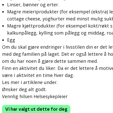
Linser, bønner og erter.
Magre meieriprodukter (for eksempel (ekstra) l
cottage cheese, yoghurter med minst mulig sukk
Magre kjøttprodukter (for eksempel kokt/røkt 
kalkunpålegg, kylling som pålegg og middag, roa
Egg
Om du skal gjøre endringer i livsstilen din er det l
med deg familien på laget. Det er også lettere å hol
om du har noen å gjøre dette sammen med.
Finn en aktivitet du liker. Da er det lettere å motiv
være i aktivitet en time hver dag.
Les mer i artiklene under.
Ønsker deg alt godt.
Vennlig hilsen Helsesykepleier
Vi har valgt ut dette for deg