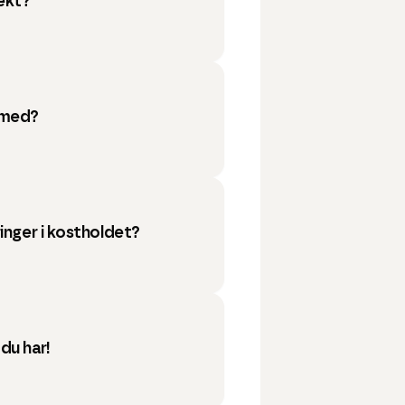
vekt?
 med?
inger i kostholdet?
du har!