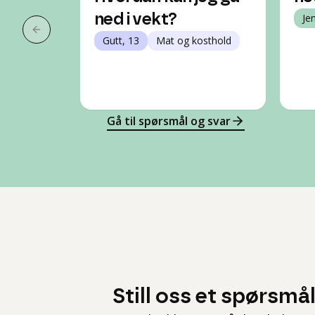
ned i vekt?
Je
Forrige slide
Gutt, 13
Mat og kosthold
Gå til spørsmål og svar
Still oss et spørsmå