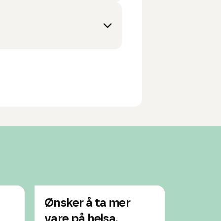
Ønsker å ta mer
Hvorda
vare på helsa.
ned i 