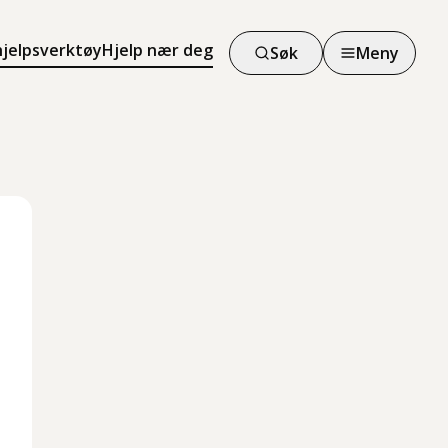
hjelpsverktøy
Hjelp nær deg
Søk
Meny