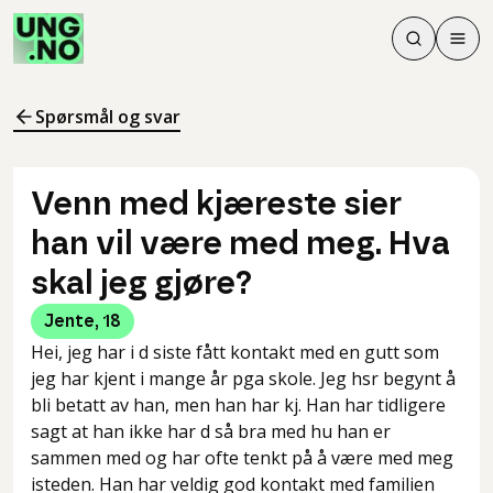
Søk
Men
Søk
Meny
Søk i innhol
Meny for å 
Spørsmål og svar
Venn med kjæreste sier
han vil være med meg. Hva
skal jeg gjøre?
Jente
,
18
Hei, jeg har i d siste fått kontakt med en gutt som
jeg har kjent i mange år pga skole. Jeg hsr begynt å
bli betatt av han, men han har kj. Han har tidligere
sagt at han ikke har d så bra med hu han er
sammen med og har ofte tenkt på å være med meg
isteden. Han har veldig god kontakt med familien