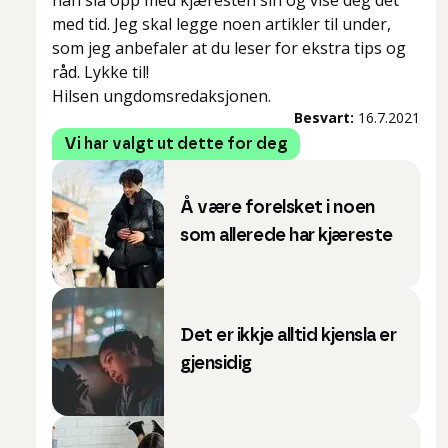
han slå opp med kjæresten sin og vise deg det
med tid. Jeg skal legge noen artikler til under,
som jeg anbefaler at du leser for ekstra tips og
råd. Lykke til!
Hilsen ungdomsredaksjonen.
Besvart:
16.7.2021
Vi har valgt ut dette for deg
Å være forelsket i noen
som allerede har kjæreste
Det er ikkje alltid kjensla er
gjensidig