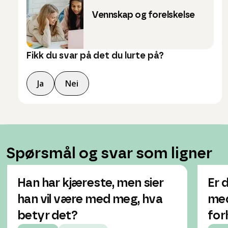
Vennskap og forelskelse
Fikk du svar på det du lurte på?
Ja
Nei
Spørsmål og svar som ligner
Han har kjæreste, men sier
Er 
han vil være med meg, hva
med
betyr det?
for