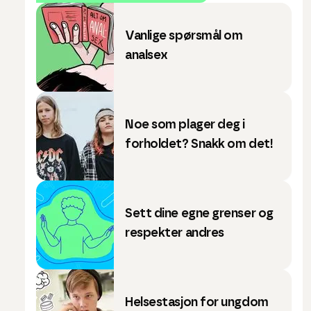
Vanlige spørsmål om
analsex
Noe som plager deg i
forholdet? Snakk om det!
Sett dine egne grenser og
respekter andres
Helsestasjon for ungdom