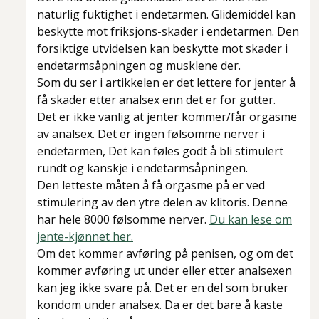
naturlig fuktighet i endetarmen. Glidemiddel kan
beskytte mot friksjons-skader i endetarmen. Den
forsiktige utvidelsen kan beskytte mot skader i
endetarmsåpningen og musklene der.
Som du ser i artikkelen er det lettere for jenter å
få skader etter analsex enn det er for gutter.
Det er ikke vanlig at jenter kommer/får orgasme
av analsex. Det er ingen følsomme nerver i
endetarmen, Det kan føles godt å bli stimulert
rundt og kanskje i endetarmsåpningen.
Den letteste måten å få orgasme på er ved
stimulering av den ytre delen av klitoris. Denne
har hele 8000 følsomme nerver.
Du kan lese om
jente-kjønnet her.
Om det kommer avføring på penisen, og om det
kommer avføring ut under eller etter analsexen
kan jeg ikke svare på. Det er en del som bruker
kondom under analsex. Da er det bare å kaste