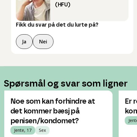
(HFU)
Fikk du svar på det du lurte på?
Ja
Nei
Spørsmål og svar som ligner
Noe som kan forhindre at
Er 
det kommer bæsj på
kom
penisen/kondomet?
Jent
Jente, 17
Sex