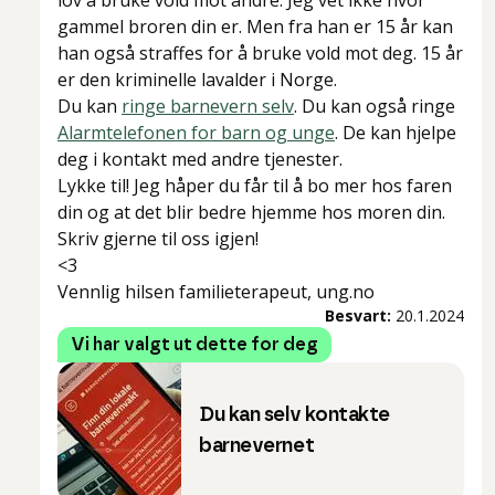
lov å bruke vold mot andre. Jeg vet ikke hvor
gammel broren din er. Men fra han er 15 år kan
han også straffes for å bruke vold mot deg. 15 år
er den kriminelle lavalder i Norge.
Du kan
ringe barnevern selv
. Du kan også ringe
Alarmtelefonen for barn og unge
. De kan hjelpe
deg i kontakt med andre tjenester.
Lykke til! Jeg håper du får til å bo mer hos faren
din og at det blir bedre hjemme hos moren din.
Skriv gjerne til oss igjen!
<3
Vennlig hilsen familieterapeut, ung.no
Besvart:
20.1.2024
Vi har valgt ut dette for deg
Du kan selv kontakte
barnevernet