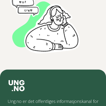
Ung.no er det offentliges informasjonskanal for