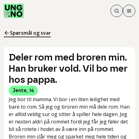
Søk
Men
Søk
Meny
Søk i innhol
Meny for å 
Spørsmål og svar
Deler rom med broren min.
Han bruker vold. Vil bo mer
hos pappa.
Jente
,
14
Jeg bor til mamma. Vi bor i en liten leilighet med
bare to rom. Så jeg og broren min må dele rom. Han
er alltid veldig sur og sitter å spiller hele dagen. Jeg
er nesten aldri på rommet fordi jeg får jeg føler det
bli så rotete i hodet av å være inn på rommet.
Broren min slår meg og sparket meg hele tiden og