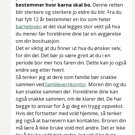
bestemmer hvor barna skal bo.
Denne retten
blir sterkere og sterkere jo eldre du blir. Fra du
har fylt 12 år bestemmer en lov som heter
barneloven
at det skal legges stor vekt på hva
du mener før foreldrene dine tar en avgjørelse
om din bosituasjon.
Det er viktig at du finner ut hva du ønsker selv,
for din del. Det bør jo være greit at du i en
periode bor mer hos faren din. Dette kan jo også
endre seg etter hvert.
Så tenker jeg at dere som familie bør snakke
sammen ved
familievernkontor
. Moren din og du
kan snakke sammen der. Foreldrene dine kan
også snakke sammen, om de klarer det. De har
begge to ansvar for å gi deg en trygg oppvekst.
Hvis det fortsetter med vold hjemme, så tenker
jeg også at barnevern kan kontaktes. Broren din
må lære å ikke bruke vold mot andre. Det er ikke