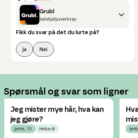
Grubl
Selvhjelpsverktøy
Fikk du svar på det du lurte på?
Ja
Nei
Spørsmål og svar som ligner
Jeg mister mye hår, hva kan
Hva
jeg gjøre?
mis
Jente, 15
Helsa di
Jent