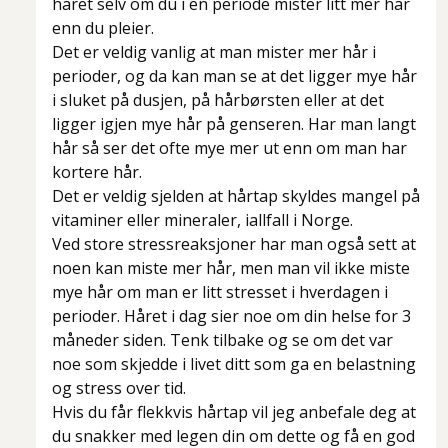
håret selv om du i en periode mister litt mer hår
enn du pleier.
Det er veldig vanlig at man mister mer hår i
perioder, og da kan man se at det ligger mye hår
i sluket på dusjen, på hårbørsten eller at det
ligger igjen mye hår på genseren. Har man langt
hår så ser det ofte mye mer ut enn om man har
kortere hår.
Det er veldig sjelden at hårtap skyldes mangel på
vitaminer eller mineraler, iallfall i Norge.
Ved store stressreaksjoner har man også sett at
noen kan miste mer hår, men man vil ikke miste
mye hår om man er litt stresset i hverdagen i
perioder. Håret i dag sier noe om din helse for 3
måneder siden. Tenk tilbake og se om det var
noe som skjedde i livet ditt som ga en belastning
og stress over tid.
Hvis du får flekkvis hårtap vil jeg anbefale deg at
du snakker med legen din om dette og få en god