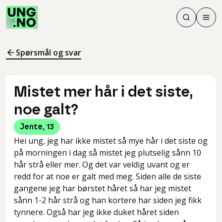
Søk
Men
Søk
Meny
Søk i innhol
Meny for å 
Spørsmål og svar
Mistet mer hår i det siste,
noe galt?
Jente
,
13
Hei ung, jeg har ikke mistet så mye hår i det siste og
på morningen i dag så mistet jeg plutselig sånn 10
hår strå eller mer. Og det var veldig uvant og er
redd for at noe er galt med meg. Siden alle de siste
gangene jeg har børstet håret så har jeg mistet
sånn 1-2 hår strå og han kortere har siden jeg fikk
tynnere. Også har jeg ikke duket håret siden