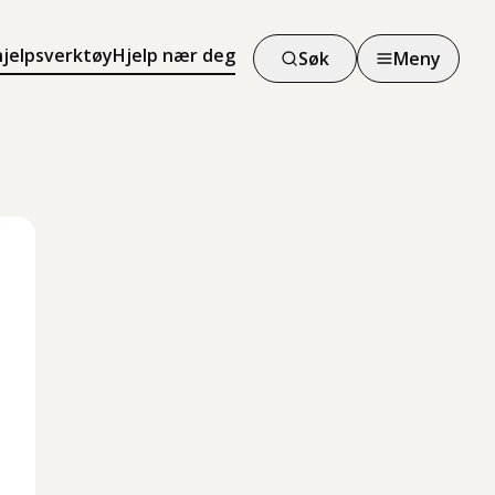
hjelpsverktøy
Hjelp nær deg
Søk
Meny