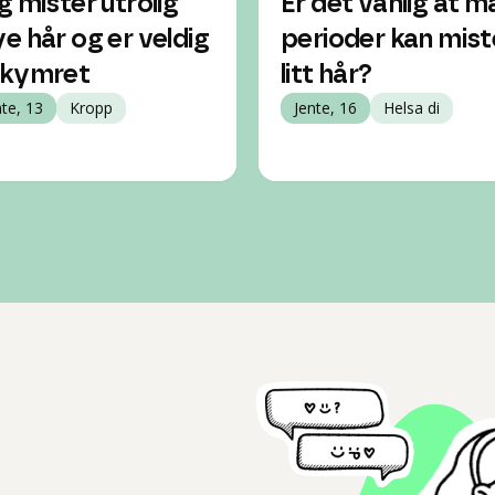
g mister utrolig
Er det vanlig at ma
e hår og er veldig
perioder kan mist
kymret
litt hår?
nte, 13
Kropp
Jente, 16
Helsa di
l