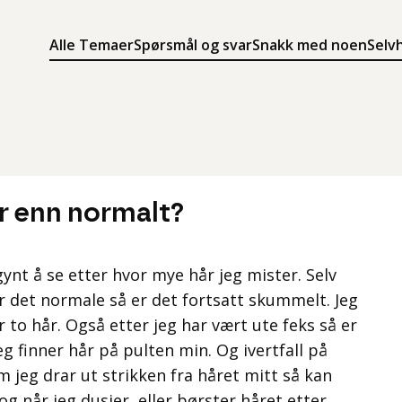
Alle Temaer
Spørsmål og svar
Snakk med noen
Selv
Søk
Meny
Søk i innholdet på ung.no
Meny for å navigere på ung.no
år enn normalt?
egynt å se etter hvor mye hår jeg mister. Selv
r det normale så er det fortsatt skummelt. Jeg
 to hår. Også etter jeg har vært ute feks så er
g finner hår på pulten min. Og ivertfall på
 jeg drar ut strikken fra håret mitt så kan
g når jeg dusjer, eller børster håret etter