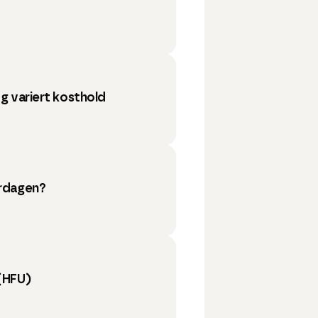
 og variert kosthold
erdagen?
(HFU)