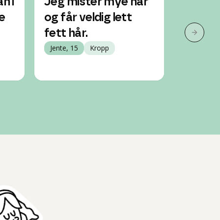
n i
Jeg mister mye hår
Er det 
e
og får veldig lett
mye hå
fett hår.
pubert
Neste 
Jente, 15
Kropp
etter 
Jente, 14