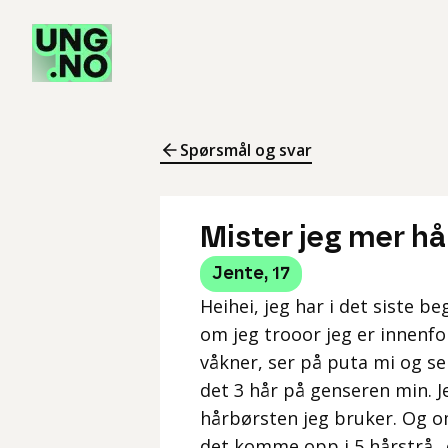
Spørsmål og svar
Mister jeg mer h
Jente
,
17
Heihei, jeg har i det siste b
om jeg trooor jeg er innenfo
våkner, ser på puta mi og ser
det 3 hår på genseren min. Je
hårbørsten jeg bruker. Og om
det komme opp i 5 hårstrå.. o