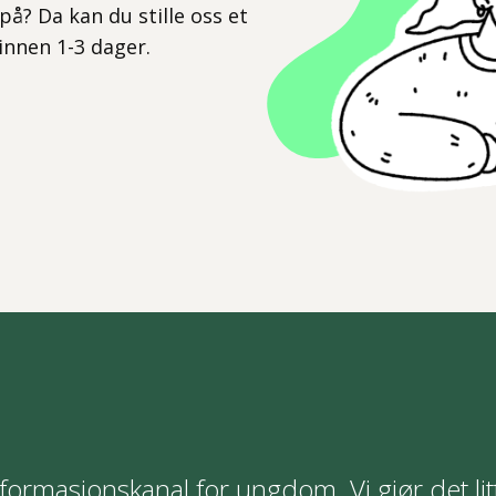
på? Da kan du stille oss et
 innen 1-3 dager.
formasjonskanal for ungdom. Vi gjør det lit