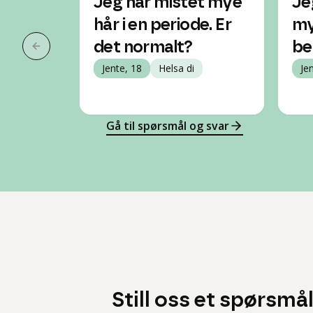
Jeg har mistet mye
Je
hår i en periode. Er
my
det normalt?
be
Forrige slide
Jente, 18
Helsa di
Je
Gå til spørsmål og svar
Still oss et spørsmå