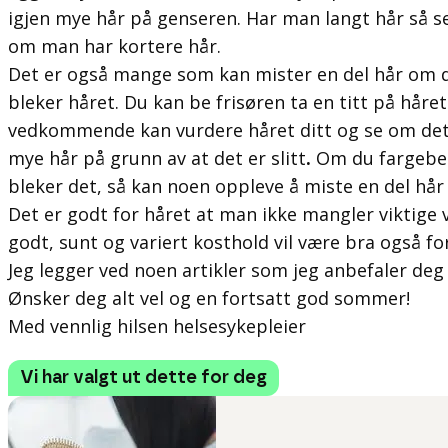
igjen mye hår på genseren. Har man langt hår så s
om man har kortere hår.
Det er også mange som kan mister en del hår om d
bleker håret. Du kan be frisøren ta en titt på håret
vedkommende kan vurdere håret ditt og se om det
mye hår på grunn av at det er slitt
.
Om du fargebeha
bleker det, så kan noen oppleve å miste en del hår o
Det er godt for håret at man ikke mangler viktige 
godt, sunt og variert kosthold vil være bra også fo
Jeg legger ved noen artikler som jeg anbefaler deg 
Ønsker deg alt vel og en fortsatt god sommer!
Med vennlig hilsen helsesykepleier
Vi har valgt ut dette for deg