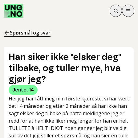
Søk
Men
Søk
Meny
Søk i innhol
Meny for å 
Spørsmål og svar
Han siker ikke "elsker deg"
tilbake, og tuller mye, hva
gjør jeg?
Jente
,
14
Hei jeg har fått meg min første kjæreste, vi har vært
det i 4 måneder og etter 2 måneder så har ikke han
sagt elsker deg tilbake på natta meldingene jeg er
redd for at han ikke liker meg lenger for han er helt
TULLETE å HELT IDIOT noen ganger jeg blir veldig
sur av det jeg stiller et spørsmål og han sier en tulle