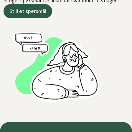
et eget spørsmål. De fleste får svar innen 1-3 dager.
Still et spørsmål