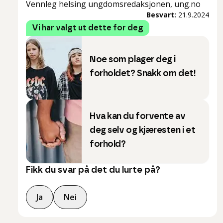
Vennleg helsing ungdomsredaksjonen, ung.no
Besvart:
21.9.2024
Vi har valgt ut dette for deg
Noe som plager deg i
forholdet? Snakk om det!
Hva kan du forvente av
deg selv og kjæresten i et
forhold?
Fikk du svar på det du lurte på?
Ja
Nei