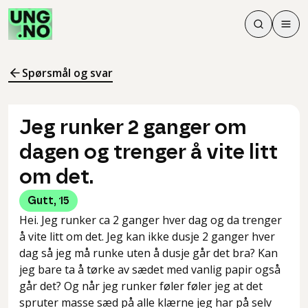
Søk
Men
Søk
Meny
Søk i innhol
Meny for å 
Spørsmål og svar
Jeg runker 2 ganger om
dagen og trenger å vite litt
om det.
Gutt
,
15
Hei. Jeg runker ca 2 ganger hver dag og da trenger
å vite litt om det. Jeg kan ikke dusje 2 ganger hver
dag så jeg må runke uten å dusje går det bra? Kan
jeg bare ta å tørke av sædet med vanlig papir også
går det? Og når jeg runker føler føler jeg at det
spruter masse sæd på alle klærne jeg har på selv