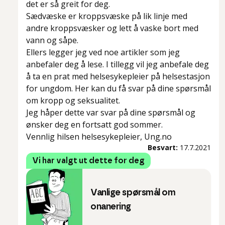
det er så greit for deg.
Sædvæske er kroppsvæske på lik linje med
andre kroppsvæsker og lett å vaske bort med
vann og såpe.
Ellers legger jeg ved noe artikler som jeg
anbefaler deg å lese. I tillegg vil jeg anbefale deg
å ta en prat med helsesykepleier på helsestasjon
for ungdom. Her kan du få svar på dine spørsmål
om kropp og seksualitet.
Jeg håper dette var svar på dine spørsmål og
ønsker deg en fortsatt god sommer.
Vennlig hilsen helsesykepleier, Ung.no
Besvart:
17.7.2021
Vi har valgt ut dette for deg
Vanlige spørsmål om
onanering