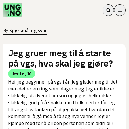
Søk
Men
Søk
Meny
Søk i innhol
Meny for å 
Spørsmål og svar
Jeg gruer meg til å starte
på vgs, hva skal jeg gjøre?
Jente
,
16
Hei, jeg begynner på vgs i år. Jeg gleder meg til det,
men det er en ting som plager meg. Jeg er ikke en
skikkelig utadvendt person og jeg er heller ikke
skikkelig god på å snakke med folk, derfor får jeg
litt angst av tanken på at jeg ikke vet hvordan det
kommer til å gå med å få seg nye venner. Jeg er
kjempe redd for å bli den personen som aldri blir