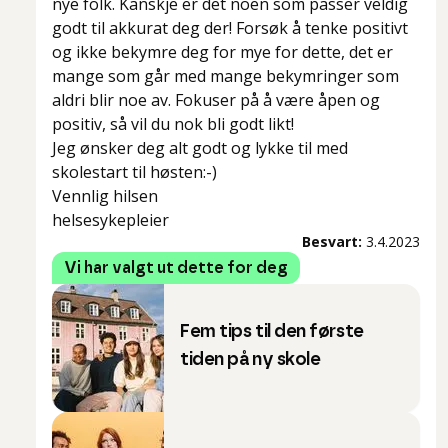
nye folk. Kanskje er det noen som passer veldig
godt til akkurat deg der! Forsøk å tenke positivt
og ikke bekymre deg for mye for dette, det er
mange som går med mange bekymringer som
aldri blir noe av. Fokuser på å være åpen og
positiv, så vil du nok bli godt likt!
Jeg ønsker deg alt godt og lykke til med
skolestart til høsten:-)
Vennlig hilsen
helsesykepleier
Besvart:
3.4.2023
Vi har valgt ut dette for deg
Fem tips til den første
tiden på ny skole