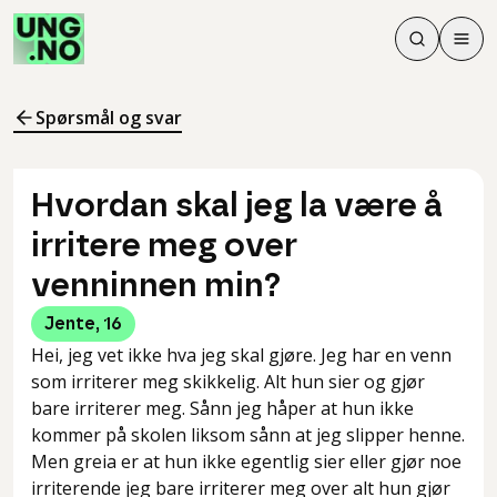
Søk
Men
Søk
Meny
Søk i innhol
Meny for å 
Spørsmål og svar
Hvordan skal jeg la være å
irritere meg over
venninnen min?
Jente
,
16
Hei, jeg vet ikke hva jeg skal gjøre. Jeg har en venn
som irriterer meg skikkelig. Alt hun sier og gjør
bare irriterer meg. Sånn jeg håper at hun ikke
kommer på skolen liksom sånn at jeg slipper henne.
Men greia er at hun ikke egentlig sier eller gjør noe
irriterende jeg bare irriterer meg over alt hun gjør