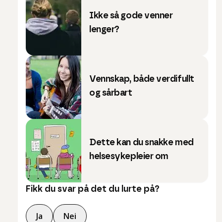
Ikke så gode venner
lenger?
Vennskap, både verdifullt
og sårbart
Dette kan du snakke med
helsesykepleier om
Fikk du svar på det du lurte på?
Ja
Nei