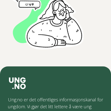
Ung.no er det offentliges informasjonskanal for
ungdom. Vi gjør det litt lettere å være ung.