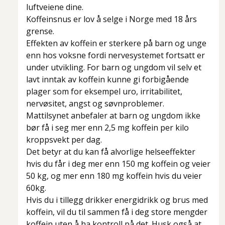
luftveiene dine.
Koffeinsnus er lov å selge i Norge med 18 års
grense.
Effekten av koffein er sterkere på barn og unge
enn hos voksne fordi nervesystemet fortsatt er
under utvikling. For barn og ungdom vil selv et
lavt inntak av koffein kunne gi forbigående
plager som for eksempel uro, irritabilitet,
nervøsitet, angst og søvnproblemer.
Mattilsynet anbefaler at barn og ungdom ikke
bør få i seg mer enn 2,5 mg koffein per kilo
kroppsvekt per dag.
Det betyr at du kan få alvorlige helseeffekter
hvis du får i deg mer enn 150 mg koffein og veier
50 kg, og mer enn 180 mg koffein hvis du veier
60kg.
Hvis du i tillegg drikker energidrikk og brus med
koffein, vil du til sammen få i deg store mengder
koffein uten å ha kontroll på det. Husk også at