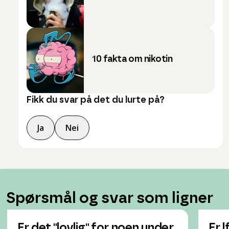
10 fakta om nikotin
Fikk du svar på det du lurte på?
Ja
Nei
Spørsmål og svar som ligner
Er det "lovlig" for noen under
Er l