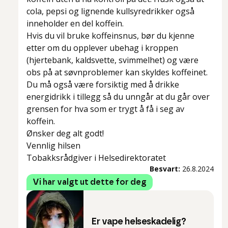
cola, pepsi og lignende kullsyredrikker også
inneholder en del koffein.
Hvis du vil bruke koffeinsnus, bør du kjenne
etter om du opplever ubehag i kroppen
(hjertebank, kaldsvette, svimmelhet) og være
obs på at søvnproblemer kan skyldes koffeinet.
Du må også være forsiktig med å drikke
energidrikk i tillegg så du unngår at du går over
grensen for hva som er trygt å få i seg av
koffein.
Ønsker deg alt godt!
Vennlig hilsen
Tobakksrådgiver i Helsedirektoratet
Besvart:
26.8.2024
Vi har valgt ut dette for deg
Er vape helseskadelig?