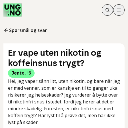
Søk
Men
Søk
Meny
Søk i innhol
Meny for å 
Spørsmål og svar
Er vape uten nikotin og
koffeinsnus trygt?
Jente
,
15
Hei, jeg vaper sånn litt, uten nikotin, og bare når jeg
er med venner, som er kanskje en til to ganger uka,
risikerer jeg helseskader? Jeg vurderer å bytte over
til nikotinfri snus i stedet, fordi jeg hører at det er
mindre skadelig. Foresten, er nikotinfri snus med
koffein trygt? Har lyst til å prøve det, men har ikke
lyst på skader.