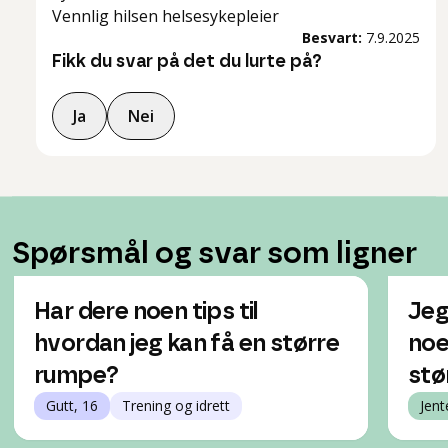
Vennlig hilsen helsesykepleier
Besvart:
7.9.2025
Fikk du svar på det du lurte på?
Ja
Nei
Spørsmål og svar som ligner
Har dere noen tips til
Jeg
hvordan jeg kan få en større
noe
rumpe?
stø
Gutt, 16
Trening og idrett
Jent