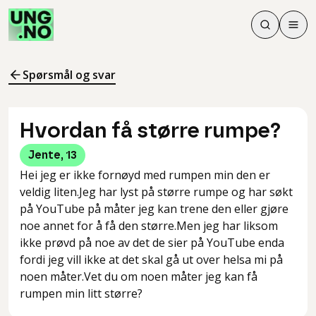
Søk
Men
Søk
Meny
Søk i innhol
Meny for å 
Spørsmål og svar
Hvordan få større rumpe?
Jente
,
13
Hei jeg er ikke fornøyd med rumpen min den er
veldig liten.Jeg har lyst på større rumpe og har søkt
på YouTube på måter jeg kan trene den eller gjøre
noe annet for å få den større.Men jeg har liksom
ikke prøvd på noe av det de sier på YouTube enda
fordi jeg vill ikke at det skal gå ut over helsa mi på
noen måter.Vet du om noen måter jeg kan få
rumpen min litt større?