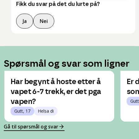
Fikk du svar på det du lurte på?
Ja
Nei
Spørsmål og svar som ligner
Har begynt å hoste etter å
Er 
vapet 6-7 trekk, er det pga
som
vapen?
Gutt
Gutt, 17
Helsa di
Gå til spørsmål og svar