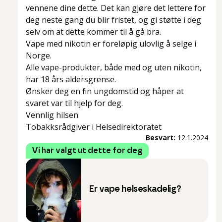
vennene dine dette. Det kan gjøre det lettere for
deg neste gang du blir fristet, og gi støtte i deg
selv om at dette kommer til å gå bra.
Vape med nikotin er foreløpig ulovlig å selge i
Norge.
Alle vape-produkter, både med og uten nikotin,
har 18 års aldersgrense.
Ønsker deg en fin ungdomstid og håper at
svaret var til hjelp for deg.
Vennlig hilsen
Tobakksrådgiver i Helsedirektoratet
Besvart:
12.1.2024
Vi har valgt ut dette for deg
Er vape helseskadelig?