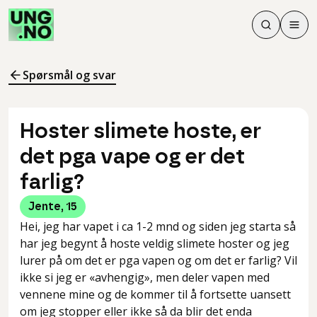
Søk
Men
Søk
Meny
Søk i innhol
Meny for å 
Spørsmål og svar
Hoster slimete hoste, er
det pga vape og er det
farlig?
Jente
,
15
Hei, jeg har vapet i ca 1-2 mnd og siden jeg starta så
har jeg begynt å hoste veldig slimete hoster og jeg
lurer på om det er pga vapen og om det er farlig? Vil
ikke si jeg er «avhengig», men deler vapen med
vennene mine og de kommer til å fortsette uansett
om jeg stopper eller ikke så da blir det enda