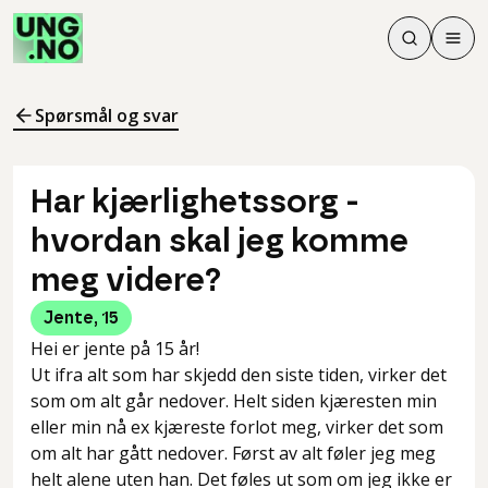
Søk
Men
Søk
Meny
Søk i innhol
Meny for å 
Spørsmål og svar
Har kjærlighetssorg -
hvordan skal jeg komme
meg videre?
Jente
,
15
Hei er jente på 15 år!
Ut ifra alt som har skjedd den siste tiden, virker det
som om alt går nedover. Helt siden kjæresten min
eller min nå ex kjæreste forlot meg, virker det som
om alt har gått nedover. Først av alt føler jeg meg
helt alene uten han. Det føles ut som om jeg ikke er