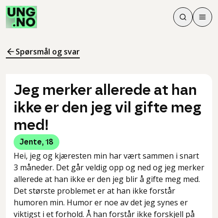
Søk
Men
Søk
Meny
Søk i innhol
Meny for å 
Spørsmål og svar
Jeg merker allerede at han
ikke er den jeg vil gifte meg
med!
Jente
,
18
Hei, jeg og kjæresten min har vært sammen i snart
3 måneder. Det går veldig opp og ned og jeg merker
allerede at han ikke er den jeg blir å gifte meg med.
Det største problemet er at han ikke forstår
humoren min. Humor er noe av det jeg synes er
viktigst i et forhold. Å han forstår ikke forskjell på