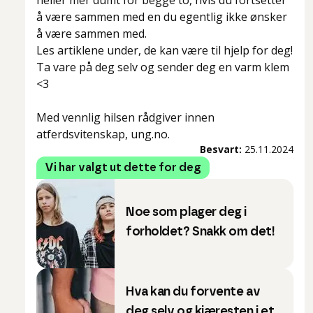
heller mer dumt for begge to, hvis du fortsetter
å være sammen med en du egentlig ikke ønsker
å være sammen med.
Les artiklene under, de kan være til hjelp for deg!
Ta vare på deg selv og sender deg en varm klem
<3
Med vennlig hilsen rådgiver innen
atferdsvitenskap, ung.no.
Besvart:
25.11.2024
Vi har valgt ut dette for deg
Noe som plager deg i
forholdet? Snakk om det!
Hva kan du forvente av
deg selv og kjæresten i et