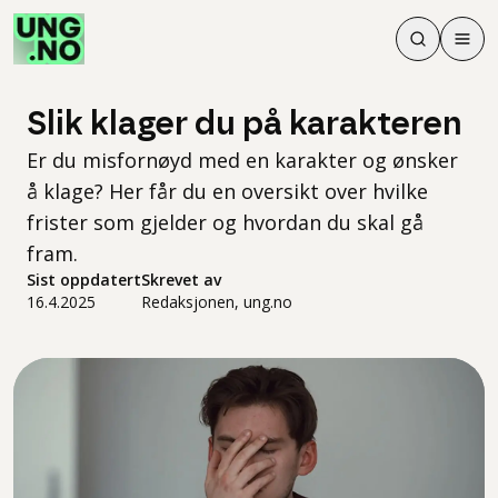
Søk
Men
Søk
Meny
Søk i innhol
Meny for å 
Slik klager du på karakteren
Er du misfornøyd med en karakter og ønsker
å klage? Her får du en oversikt over hvilke
frister som gjelder og hvordan du skal gå
fram.
Sist oppdatert
Skrevet av
16.4.2025
Redaksjonen, ung.no