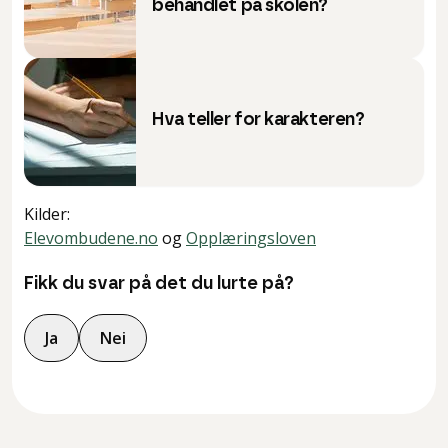
behandlet på skolen?
Hva teller for karakteren?
Kilder
:
Elevombudene.no
og
Opplæringsloven
Fikk du svar på det du lurte på?
Ja
Nei