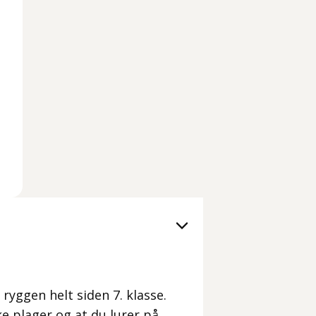
 ryggen helt siden 7. klasse.
ike plager og at du lurer på