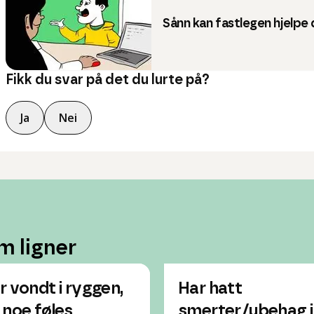
Sånn kan fastlegen hjelpe
Fikk du svar på det du lurte på?
Ja
Nei
m ligner
r vondt i ryggen,
Har hatt
 noe føles
smerter/ubehag i