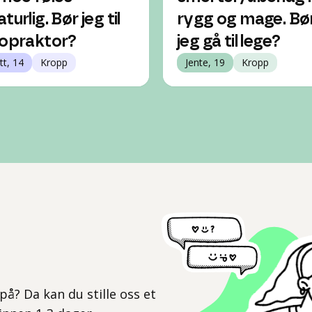
turlig. Bør jeg til
rygg og mage. Bø
ropraktor?
jeg gå til lege?
tt, 14
Kropp
Jente, 19
Kropp
l
på? Da kan du stille oss et