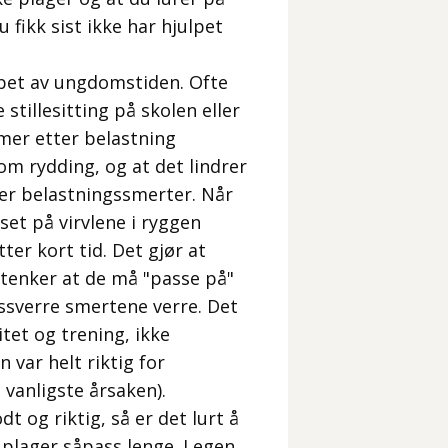
fikk sist ikke har hjulpet
pet av ungdomstiden. Ofte
illesitting på skolen eller
mer etter belastning
om rydding, og at det lindrer
ler belastningssmerter. Når
et på virvlene i ryggen
ter kort tid. Det gjør at
 tenker at de må "passe på"
essverre smertene verre. Det
itet og trening, ikke
n var helt riktig for
vanligste årsaken).
t og riktig, så er det lurt å
t plager såpass lenge. Legen