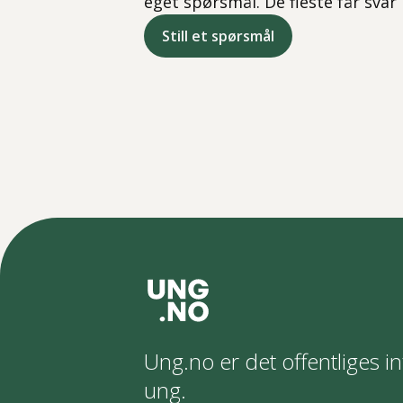
eget spørsmål. De fleste får svar
Still et spørsmål
Ung.no er det offentliges in
ung.