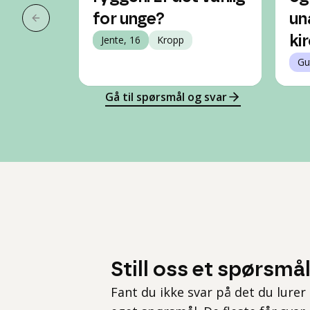
for unge?
una
Forrige slide
Jente, 16
Kropp
ki
Gu
Gå til spørsmål og svar
Still oss et spørsmå
Fant du ikke svar på det du lurer 