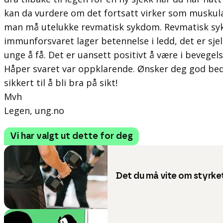
kan da vurdere om det fortsatt virker som muskul
man må utelukke revmatisk sykdom. Revmatisk sy
immunforsvaret lager betennelse i ledd, det er sj
unge å få. Det er uansett positivt å være i bevegels
Håper svaret var oppklarende. Ønsker deg god be
sikkert til å bli bra på sikt!
Mvh
Legen, ung.no
Vi har valgt ut dette for deg
Det du må vite om styrke