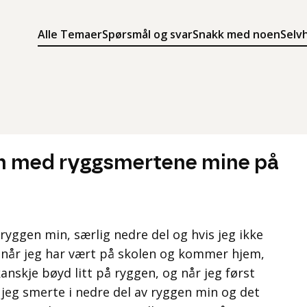
Alle Temaer
Spørsmål og svar
Snakk med noen
Selv
Søk
Meny
Søk i innholdet på ung.no
Meny for å navigere på ung.no
gen med ryggsmertene mine på
yggen min, særlig nedre del og hvis jeg ikke
å når jeg har vært på skolen og kommer hjem,
kanskje bøyd litt på ryggen, og når jeg først
 jeg smerte i nedre del av ryggen min og det