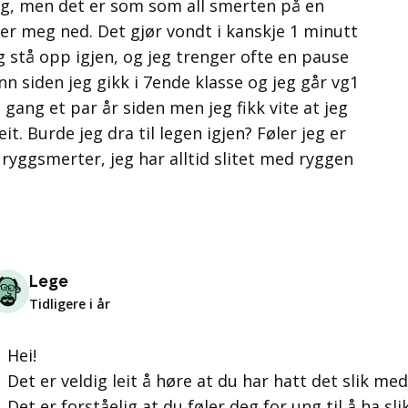
meg, men det er som som all smerten på en
er meg ned. Det gjør vondt i kanskje 1 minutt
eg stå opp igjen, og jeg trenger ofte en pause
nn siden jeg gikk i 7ende klasse og jeg går vg1
 gang et par år siden men jeg fikk vite at jeg
t. Burde jeg dra til legen igjen? Føler jeg er
e ryggsmerter, jeg har alltid slitet med ryggen
Lege
Tidligere i år
Hei!
Det er veldig leit å høre at du har hatt det slik med
Det er forståelig at du føler deg for ung til å ha sl