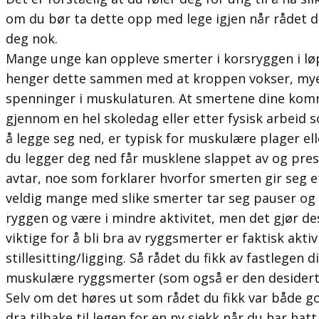
om du bør ta dette opp med lege igjen når rådet du 
deg nok.
Mange unge kan oppleve smerter i korsryggen i lø
henger dette sammen med at kroppen vokser, mye st
spenninger i muskulaturen. At smertene dine kom
gjennom en hel skoledag eller etter fysisk arbeid s
å legge seg ned, er typisk for muskulære plager el
du legger deg ned får musklene slappet av og press
avtar, noe som forklarer hvorfor smerten gir seg et
veldig mange med slike smerter tar seg pauser og
ryggen og være i mindre aktivitet, men det gjør d
viktige for å bli bra av ryggsmerter er faktisk aktiv
stillesitting/ligging. Så rådet du fikk av fastlegen di
muskulære ryggsmerter (som også er den desidert 
Selv om det høres ut som rådet du fikk var både god
dra tilbake til legen for en ny sjekk når du har hat