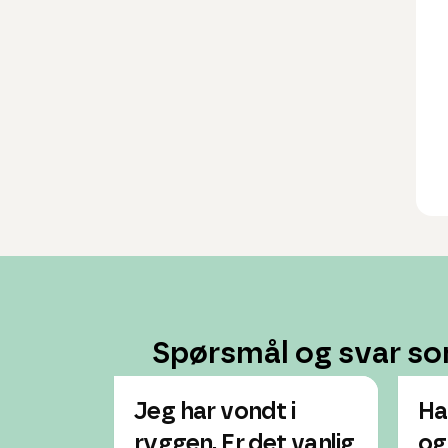
Spørsmål og svar so
Jeg har vondt i
Ha
ryggen. Er det vanlig
og