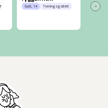
r
Gutt, 14
Trening og idrett
iso i 1
Neste 
fortell
Jente, 15