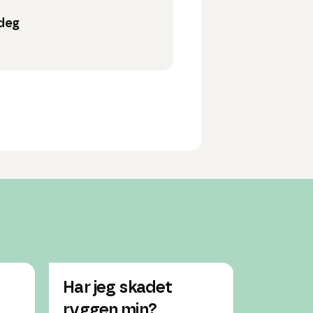
 deg
Har jeg skadet
Har fåt
ryggen min?
vondt 