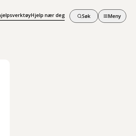
hjelpsverktøy
Hjelp nær deg
Søk
Meny