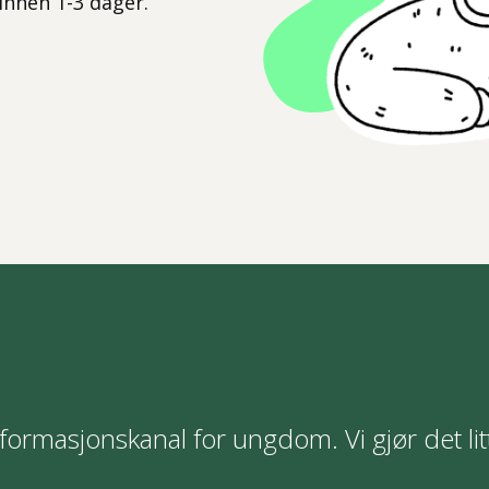
 innen 1-3 dager.
formasjonskanal for ungdom. Vi gjør det lit